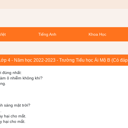
Việt
Tiếng Anh
Khoa Học
c Lớp 4 - Năm học 2022-2023 - Trường Tiểu học Ái Mộ B (Có đáp
ời đúng nhất:
 làm ô nhiễm không khí?
ông.
nh sáng mặt trời?
.
ây hại cho mắt.
y hại cho mắt.