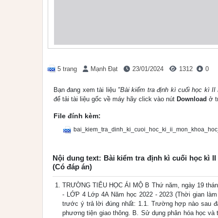
5 trang
Mạnh Đạt
23/01/2024
1312
0
Bạn đang xem tài liệu
"Bài kiểm tra định kì cuối học kì
để tải tài liệu gốc về máy hãy click vào nút
Download
ở t
File đính kèm:
bai_kiem_tra_dinh_ki_cuoi_hoc_ki_ii_mon_khoa_ho
Nội dung text: Bài kiểm tra định kì cuối học k
(Có đáp án)
TRƯỜNG TIỂU HỌC ÁI MỘ B Thứ năm, ngày 19 tháng
- LỚP 4 Lớp 4A Năm học 2022 - 2023 (Thời gian làm b
trước ý trả lời đúng nhất: 1.1. Trường hợp nào sau 
phương tiện giao thông. B. Sử dụng phân hóa học và th