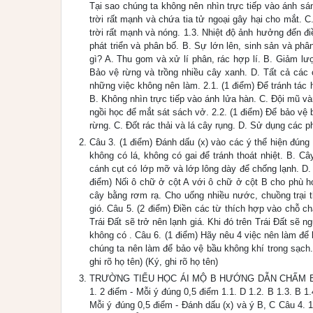
Tại sao chúng ta không nên nhìn trực tiếp vào ánh sá
trời rất mạnh và chứa tia tử ngoại gây hại cho mắt. 
trời rất mạnh và nóng. 1.3. Nhiệt độ ảnh hưởng đến điề
phát triển và phân bố. B. Sự lớn lên, sinh sản và ph
gì? A. Thu gom và xử lí phân, rác hợp lí. B. Giảm lư
Bảo vệ rừng và trồng nhiều cây xanh. D. Tất cả các 
những việc không nên làm. 2.1. (1 điểm) Để tránh tác h
B. Không nhìn trực tiếp vào ánh lửa hàn. C. Đội mũ vàn
ngồi học để mắt sát sách vở. 2.2. (1 điểm) Để bảo vệ 
rừng. C. Đốt rác thải và lá cây rụng. D. Sử dụng các 
Câu 3. (1 điểm) Đánh dấu (x) vào các ý thể hiện đúng
không có lá, không có gai để tránh thoát nhiệt. B. C
cánh cụt có lớp mỡ và lớp lông dày để chống lạnh. D
điểm) Nối ô chữ ở cột A với ô chữ ở cột B cho phù h
cây bằng rơm rạ. Cho uống nhiều nước, chuồng trại t
gió. Câu 5. (2 điểm) Điền các từ thích hợp vào chỗ c
Trái Đất sẽ trở nên lạnh giá. Khi đó trên Trái Đất sẽ
không có . Câu 6. (1 điểm) Hãy nêu 4 việc nên làm để 
chúng ta nên làm để bảo vệ bầu không khí trong sạch. 
ghi rõ họ tên) (Ký, ghi rõ họ tên)
TRƯỜNG TIỂU HỌC ÁI MỘ B HƯỚNG DẪN CHẤM BÀI
1. 2 điểm - Mỗi ý đúng 0,5 điểm 1.1. D 1.2. B 1.3. B 1
Mỗi ý đúng 0,5 điểm - Đánh dấu (x) và ý B, C Câu 4. 