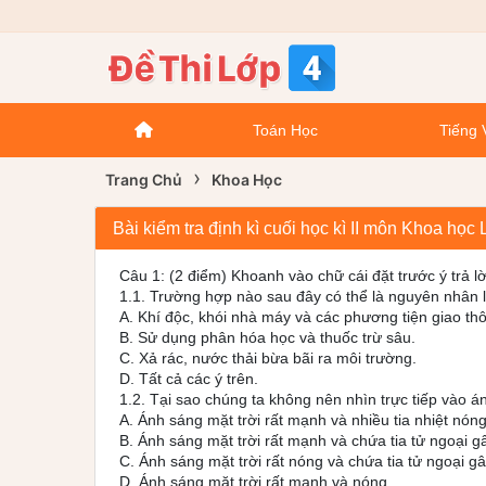
Toán Học
Tiếng 
›
Trang Chủ
Khoa Học
Bài kiểm tra định kì cuối học kì II môn Khoa họ
Câu 1: (2 điểm) Khoanh vào chữ cái đặt trước ý trả l
1.1. Trường hợp nào sau đây có thể là nguyên nhân
A. Khí độc, khói nhà máy và các phương tiện giao th
B. Sử dụng phân hóa học và thuốc trừ sâu.
C. Xả rác, nước thải bừa bãi ra môi trường.
D. Tất cả các ý trên.
1.2. Tại sao chúng ta không nên nhìn trực tiếp vào á
A. Ánh sáng mặt trời rất mạnh và nhiều tia nhiệt nóng
B. Ánh sáng mặt trời rất mạnh và chứa tia tử ngoại g
C. Ánh sáng mặt trời rất nóng và chứa tia tử ngoại gâ
D. Ánh sáng mặt trời rất mạnh và nóng.