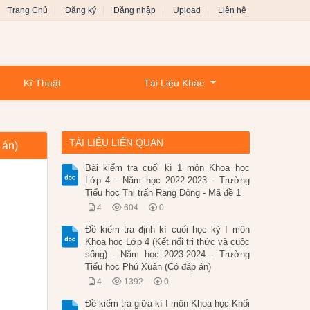
Trang Chủ
Đăng ký
Đăng nhập
Upload
Liên hệ
Kĩ Thuật
Tài Liệu Khác
TÀI LIỆU LIÊN QUAN
 án)
Bài kiểm tra cuối kì 1 môn Khoa học
Lớp 4 - Năm học 2022-2023 - Trường
Tiểu học Thị trấn Rạng Đông - Mã đề 1
4
604
0
Đề kiểm tra định kì cuối học kỳ I môn
Khoa học Lớp 4 (Kết nối tri thức và cuộc
sống) - Năm học 2023-2024 - Trường
Tiểu học Phú Xuân (Có đáp án)
4
1392
0
Đề kiểm tra giữa kì I môn Khoa học Khối