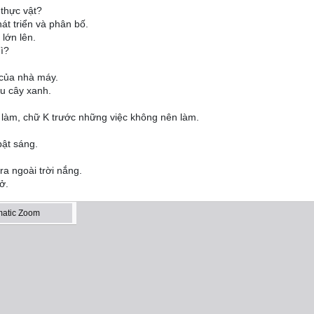
 thực vật?
hát triển và phân bố.
 lớn lên.
ì?
 của nhà máy.
ều cây xanh.
 làm, chữ K trước những việc không nên làm.
bật sáng.
ra ngoài trời nắng.
ở.