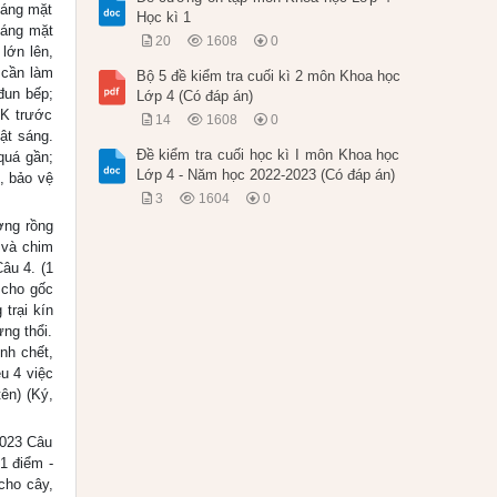
sáng mặt
Học kì 1
sáng mặt
20
1608
0
 lớn lên,
 cần làm
Bộ 5 đề kiểm tra cuối kì 2 môn Khoa học
đun bếp;
Lớp 4 (Có đáp án)
 K trước
14
1608
0
bật sáng.
Đề kiểm tra cuối học kì I môn Khoa học
 quá gần;
Lớp 4 - Năm học 2022-2023 (Có đáp án)
, bảo vệ
3
1604
0
ơng rồng
 và chim
âu 4. (1
 cho gốc
trại kín
ng thổi.
nh chết,
u 4 việc
ên) (Ký,
023 Câu
 1 điểm -
cho cây,