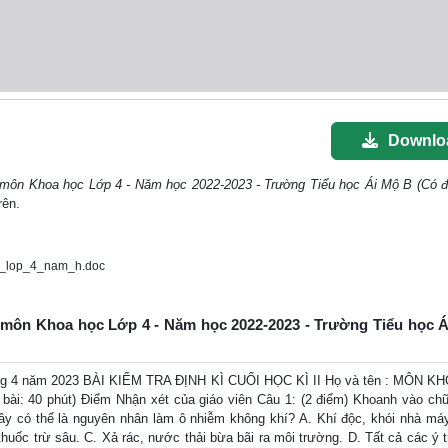
Downlo
 II môn Khoa học Lớp 4 - Năm học 2022-2023 - Trường Tiểu học Ái Mộ B (Có đ
rên.
c_lop_4_nam_h.doc
ì II môn Khoa học Lớp 4 - Năm học 2022-2023 - Trường Tiểu học 
 4 năm 2023 BÀI KIỂM TRA ĐỊNH KÌ CUỐI HỌC KÌ II Họ và tên : MÔN K
ài: 40 phút) Điểm Nhận xét của giáo viên Câu 1: (2 điểm) Khoanh vào chữ
đây có thể là nguyên nhân làm ô nhiễm không khí? A. Khí độc, khói nhà má
uốc trừ sâu. C. Xả rác, nước thải bừa bãi ra môi trường. D. Tất cả các ý tr