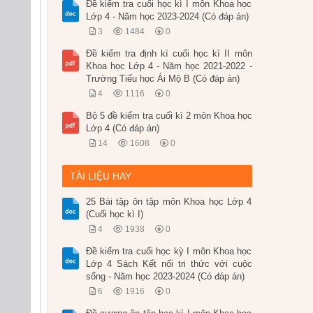
Đề kiểm tra cuối học kì I môn Khoa học
Lớp 4 - Năm học 2023-2024 (Có đáp án)
3
1484
0
Đề kiểm tra định kì cuối học kì II môn
Khoa học Lớp 4 - Năm học 2021-2022 -
Trường Tiểu học Ái Mộ B (Có đáp án)
4
1116
0
Bộ 5 đề kiểm tra cuối kì 2 môn Khoa học
Lớp 4 (Có đáp án)
14
1608
0
TÀI LIỆU HAY
25 Bài tập ôn tập môn Khoa học Lớp 4
(Cuối học kì I)
4
1938
0
Đề kiểm tra cuối học kỳ I môn Khoa học
Lớp 4 Sách Kết nối tri thức với cuộc
sống - Năm học 2023-2024 (Có đáp án)
6
1916
0