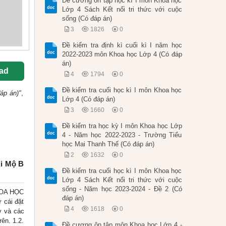
Đề cương ôn tập học kì I môn Khoa học
Lớp 4 Sách Kết nối tri thức với cuộc
sống (Có đáp án)
3
1826
0
Đề kiểm tra định kì cuối kì I năm học
2022-2023 môn Khoa học Lớp 4 (Có đáp
án)
ad
4
1794
0
Đề kiểm tra cuối học kì I môn Khoa học
áp án)"
,
Lớp 4 (Có đáp án)
3
1660
0
Đề kiểm tra học kỳ I môn Khoa học Lớp
4 - Năm học 2022-2023 - Trường Tiểu
học Mai Thanh Thế (Có đáp án)
2
1632
0
Ái Mộ B
Đề kiểm tra cuối học kì I môn Khoa học
Lớp 4 Sách Kết nối tri thức với cuộc
sống - Năm học 2023-2024 - Đề 2 (Có
HOA HỌC
đáp án)
 cái đặt
4
1618
0
y và các
ên. 1.2.
Đề cương ôn tập môn Khoa học Lớp 4 -