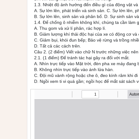
1.3. Nhiệt độ ảnh hưởng đến điều gì của động vật và
A. Sự lớn lên, phát triển và sinh sản. C. Sự lớn lên, p
B. Sự lớn lên, sinh sản và phân bố. D. Sự sinh sản và
1.4. Để chống ô nhiễm không khí, chúng ta cần làm g
A. Thu gom và xử lí phân, rác hợp lí.
B. Giảm lượng khí thải độc hại của xe có động cơ và
C. Giảm bụi, khói đun bếp; Bảo vệ rừng và trồng nhi
D. Tất cả các cách trên.
Câu 2. (2 điểm) Viết vào chữ N trước những việc nên
2.1. (1 điểm) Để tránh tác hại gây ra đối với mắt.
A. Nhìn trực tiếp vào Mặt trời, đèn pha xe máy đang 
B. Không nhìn trực tiếp vào ánh lửa hàn.
C. Đội mũ vành rộng hoặc che ô, đeo kính râm khi đi 
D. Ngồi xem ti vi quá gần; ngồi học để mắt sát sách v