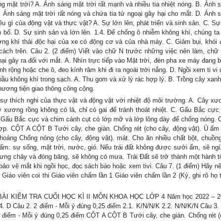
ng mặt trời? A. Ánh sáng mặt trời rất mạnh và nhiều tia nhiệt nóng. B. Ánh 
C. Ánh sáng mặt trời rất nóng và chứa tia tử ngoại gây hại cho mắt. D. Ánh 
u gì của động vật và thực vật? A. Sự lớn lên, phát triển và sinh sản. C. Sự
ân bố. D. Sự sinh sản và lớn lên. 1.4. Để chống ô nhiễm không khí, chúng ta
ợng khí thải độc hại của xe có động cơ và của nhà máy. C. Giảm bụi, khói 
cách trên. Câu 2. (2 điểm) Viết vào chữ N trước những việc nên làm, chữ
ại gây ra đối với mắt. A. Nhìn trực tiếp vào Mặt trời, đèn pha xe máy đang 
h rộng hoặc che ô, đeo kính râm khi đi ra ngoài trời nắng. D. Ngồi xem ti vi
bầu không khí trong sạch. A. Thu gom và xử lý rác hợp lý. B. Trồng cây xanh
phương tiện giao thông công cộng.
 sự thích nghi của thực vật và động vật với nhiệt độ môi trường. A. Cây xư
ây xương rồng không có lá, chỉ có gai để tránh thoát nhiệt. C. Gấu Bắc cực
. Gấu Bắc cực và chim cánh cụt có lớp mỡ và lớp lông dày để chống nóng. C
ợp. CỘT A CỘT B Tưới cây, che giàn. Chống rét (cho cây, động vật). Ủ ấm
hoáng Chống nóng (cho cây, động vật). mát. Cho ăn nhiều chất bột, chuồng 
hấm: sự sống, mặt trời, nước, gió. Nếu trái đất không được sưởi ấm, sẽ ngừ
 ngưng chảy và đóng băng, sẽ không có mưa. Trái Đất sẽ trở thành một hành ti
bảo vệ mắt khi ngồi học, đọc sách báo hoặc xem tivi. Câu 7. (1 điểm) Hãy nê
Giáo viên coi thi Giáo viên chấm lần 1 Giáo viên chấm lần 2 (Ký, ghi rõ họ t
 KIỂM TRA CUỐI HỌC KÌ II MÔN KHOA HỌC LỚP 4 Năm học 2022 – 2
.4. D Câu 2. 2 điểm - Mỗi ý đúng 0,25 điểm 2.1. K/N/N/K 2.2. N/N/K/N Câu 3.
1 điểm - Mỗi ý đúng 0,25 điểm CỘT A CỘT B Tưới cây, che giàn. Chống rét (