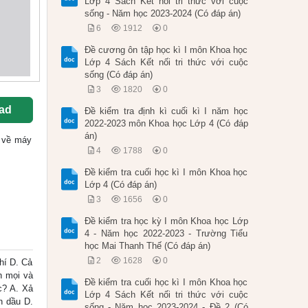
Lớp 4 Sách Kết nối tri thức với cuộc
sống - Năm học 2023-2024 (Có đáp án)
6
1912
0
Đề cương ôn tập học kì I môn Khoa học
Lớp 4 Sách Kết nối tri thức với cuộc
sống (Có đáp án)
3
1820
0
ad
Đề kiểm tra định kì cuối kì I năm học
2022-2023 môn Khoa học Lớp 4 (Có đáp
án)
ốc về máy
4
1788
0
Đề kiểm tra cuối học kì I môn Khoa học
Lớp 4 (Có đáp án)
3
1656
0
Đề kiểm tra học kỳ I môn Khoa học Lớp
4 - Năm học 2022-2023 - Trường Tiểu
học Mai Thanh Thế (Có đáp án)
2
1628
0
hí D. Cả
h mọi và
Đề kiểm tra cuối học kì I môn Khoa học
c? A. Xả
Lớp 4 Sách Kết nối tri thức với cuộc
n dầu D.
sống - Năm học 2023-2024 - Đề 2 (Có