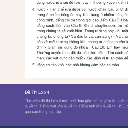
dụng nước rửa rau để tưới cây - Thường xuyên kiểm t
nước - Hạn chế rửa dưới vòi nước chảy Câu 6: Ở đị
trạng ô nhiễm tiếng ồn hay tình trạng ô nhiễm tiếng 
công trình, tiếng còi xe trong giờ cao điểm Câu 7. Ho
bằng cách điền vào Câu 8: Khi di chuyển dưới trời n
trong chúng ta sẽ xuất hiện. Trong trường hợp đó, mặt
chúng ta. chúng ta? Và đâu là vật cản sáng? - Và chú
bảo vệ môi trường không khí, chúng ta chúng ta cần là
định - Giảm sử dụng đồ nhựa . Câu 10: Em hãy nêu vi
Thường xuyên theo dõi dự báo thời tiết. - Tìm cách b
men; các vật dụng cần thiết - Xác định vị trí an toàn để
động sơ tán khỏi các nhà không đảm bảo an toàn.
Đề Thi Lớp 4
Thư viện đề thi Lớp 4 mới nhất bao gồm đề thi giữa kì, cuối kì
4, đề thi Tiếng Việt lớp 4, đề thi Tiếng Anh lớp 4, đề thi HSG
quả cao trong học tập.