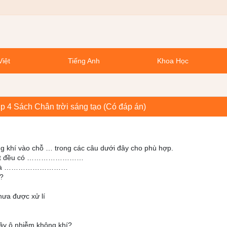
Việt
Tiếng Anh
Khoa Học
p 4 Sách Chân trời sáng tạo (Có đáp án)
không khí vào chỗ … trong các câu dưới đây cho phù hợp.
ng vật đều có ……………………
gọi là ………………………
?
hưa được xử lí
ây ô nhiễm không khí?