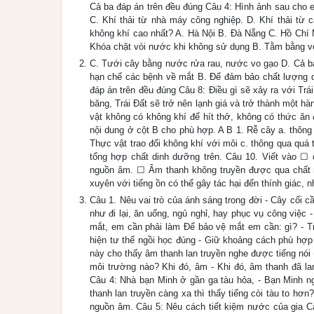
Cả ba đáp án trên đều đúng Câu 4: Hình ảnh sau cho e
C. Khí thải từ nhà máy công nghiệp. D. Khí thải từ
không khí cao nhất? A. Hà Nội B. Đà Nẵng C. Hồ Chí 
Khóa chặt vòi nước khi không sử dụng B. Tằm bằng vò
C. Tưới cây bằng nước rửa rau, nước vo gạo D. Cả ba
hạn chế các bệnh về mắt B. Để đảm bảo chất lượng d
đáp án trên đều đúng Câu 8: Điều gì sẽ xảy ra với Tr
băng, Trái Đất sẽ trở nên lạnh giá và trở thành một h
vật không có không khí để hít thở, không có thức ăn 
nội dung ở cột B cho phù hợp. A B 1. Rễ cây a. thông
Thực vật trao đổi không khí với môi c. thông qua quá
tổng hợp chất dinh dưỡng trên. Câu 10. Viết vào ☐
nguồn âm. ☐ Âm thanh không truyền được qua chất rắ
xuyên với tiếng ồn có thể gây tác hại đến thính giác,
Câu 1. Nêu vai trò của ánh sáng trong đời - Cây cối
như đi lại, ăn uống, ngủ nghỉ, hay phục vụ công việ
mắt, em cần phải làm Để bảo vệ mắt em cần: gì? - T
hiện tư thế ngồi học đúng - Giữ khoảng cách phù hợp 
này cho thấy âm thanh lan truyền nghe được tiếng nói
môi trường nào? Khi đó, âm - Khi đó, âm thanh đã lan
Câu 4: Nhà bạn Minh ở gần ga tàu hỏa, - Bạn Minh ng
thanh lan truyền càng xa thì thấy tiếng còi tàu to h
nguồn âm. Câu 5: Nêu cách tiết kiệm nước của gia Cá