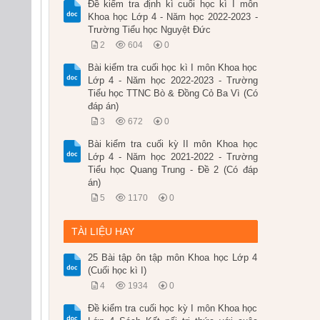
Đề kiểm tra định kì cuối học kì I môn
Khoa học Lớp 4 - Năm học 2022-2023 -
Trường Tiểu học Nguyệt Đức
2
604
0
Bài kiểm tra cuối học kì I môn Khoa học
Lớp 4 - Năm học 2022-2023 - Trường
Tiểu học TTNC Bò & Đồng Cỏ Ba Vì (Có
đáp án)
3
672
0
Bài kiểm tra cuối kỳ II môn Khoa học
Lớp 4 - Năm học 2021-2022 - Trường
Tiểu học Quang Trung - Đề 2 (Có đáp
án)
5
1170
0
TÀI LIỆU HAY
25 Bài tập ôn tập môn Khoa học Lớp 4
(Cuối học kì I)
4
1934
0
Đề kiểm tra cuối học kỳ I môn Khoa học