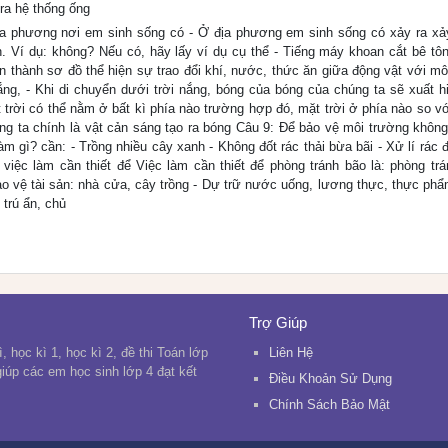
ra hệ thống ống
a phương nơi em sinh sống có - Ở địa phương em sinh sống có xảy ra xảy
ồn. Ví dụ: không? Nếu có, hãy lấy ví dụ cụ thể - Tiếng máy khoan cắt bê tô
àn thành sơ đồ thể hiện sự trao đổi khí, nước, thức ăn giữa động vật với mô
ắng, - Khi di chuyển dưới trời nắng, bóng của bóng của chúng ta sẽ xuất h
 trời có thể nằm ở bất kì phía nào trường hợp đó, mặt trời ở phía nào so vớ
ng ta chính là vật cản sáng tạo ra bóng Câu 9: Để bảo vệ môi trường không
m gì? cần: - Trồng nhiều cây xanh - Không đốt rác thải bừa bãi - Xử lí rác 
ệc làm cần thiết để Việc làm cần thiết để phòng tránh bão là: phòng trá
ảo vệ tài sản: nhà cửa, cây trồng - Dự trữ nước uống, lương thực, thực phẩ
 trú ẩn, chủ
Trợ Giúp
, học kì 1, học kì 2, đề thi Toán lớp
Liên Hệ
 giúp các em học sinh lớp 4 đạt kết
Điều Khoản Sử Dụng
Chính Sách Bảo Mật