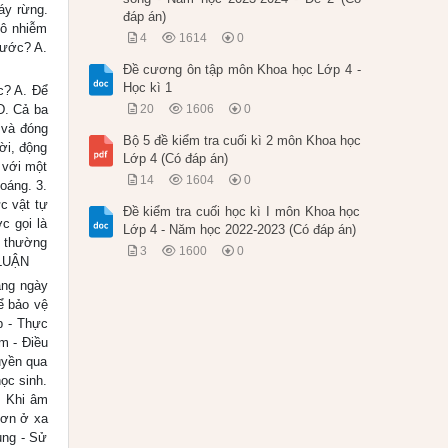
áy rừng.
đáp án)
 ô nhiễm
4
1614
0
nước? A.
Đề cương ôn tập môn Khoa học Lớp 4 -
Học kì 1
c? A. Để
D. Cả ba
20
1606
0
 và đóng
Bộ 5 đề kiểm tra cuối kì 2 môn Khoa học
ời, động
Lớp 4 (Có đáp án)
 với một
14
1604
0
oáng. 3.
c vật tự
Đề kiểm tra cuối học kì I môn Khoa học
c gọi là
Lớp 4 - Năm học 2022-2023 (Có đáp án)
c thường
3
1600
0
 LUẬN
àng ngày
ể bảo vệ
p - Thực
m - Điều
uyền qua
ọc sinh.
: Khi âm
hơn ở xa
ụng - Sử