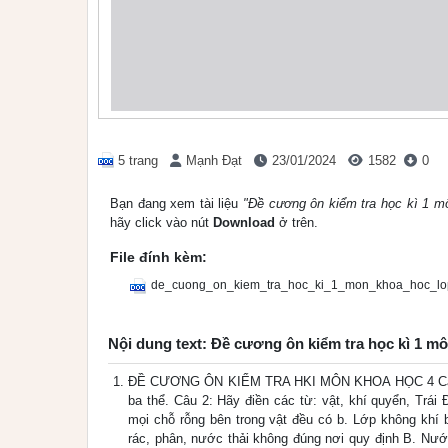
5 trang
Mạnh Đạt
23/01/2024
1582
0
Bạn đang xem tài liệu
"Đề cương ôn kiểm tra học kì 1 m
hãy click vào nút
Download
ở trên.
File đính kèm:
de_cuong_on_kiem_tra_hoc_ki_1_mon_khoa_hoc_lo
Nội dung text: Đề cương ôn kiểm tra học kì 1 m
ĐỀ CƯƠNG ÔN KIỂM TRA HKI MÔN KHOA HỌC 4 Câu 1: N
ba thể. Câu 2: Hãy điền các từ: vật, khí quyển, Trá
mọi chỗ rỗng bên trong vật đều có b. Lớp không khí
rác, phân, nước thải không đúng nơi quy định B. Nướ