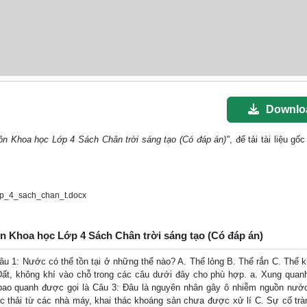
Downlo
ôn Khoa học Lớp 4 Sách Chân trời sáng tạo (Có đáp án)"
, để tải tài liệu g
p_4_sach_chan_t.docx
ôn Khoa học Lớp 4 Sách Chân trời sáng tạo (Có đáp án)
ước có thể tồn tại ở những thể nào? A. Thể lỏng B. Thể rắn C. Thể k
i Đất, không khí vào chỗ trong các câu dưới đây cho phù hợp. a. Xung quan
 bao quanh được gọi là Câu 3: Đâu là nguyên nhân gây ô nhiễm nguồn nướ
c thải từ các nhà máy, khai thác khoáng sản chưa được xử lí C. Sự cố trà