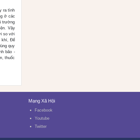
 ra tình
ng ở các
i trường
iện. Vậy
i so với
 khí, Để
đúng quy
nh bão -
m, thuốc
Mạng Xã Hội
Facebook
Youtube
Twitter