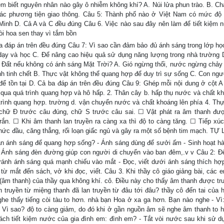
m biết nguyên nhân nào gây ô nhiễm không khí? A. Núi lửa phun trào. B. Ch
 các phương tiện giao thông. Câu 5: Thành phố nào ở Việt Nam có mức độ
Minh D. Cả A và C đều đúng Câu 6. Việc nào sau đây nên làm để tiết kiệm 
i hoa sen thay vì tắm bồn
 đáp án trên đều đúng Câu 7: Vì sao cần đảm bảo đủ ánh sáng trong lớp họ
ạy và học C. Để nâng cao hiệu quả sử dụng năng lượng trong nhà trường 
ái Đất nếu không có ánh sáng Mặt Trời? A. Gió ngừng thổi, nước ngừng chảy
ành tinh chết B. Thực vật không thể quang hợp để duy trì sự sống C. Con ngư
để tồn tại D. Cả ba đáp án trên đều đúng Câu 9: Ghép mỗi nội dung ở cột A
 qua quá trình quang hợp và hô hấp. 2. Thân cây b. hấp thụ nước và chất kh
 trình quang hợp. trường d. vận chuyển nước và chất khoáng lên phía 4. Thự
 chữ Đ trước câu đúng, chữ S trước câu sai. ☐ Vật phát ra âm thanh đượ
n. ☐ Khi âm thanh lan truyền ra càng xa thì độ to càng tăng. ☐ Tiếp xú
 nhức đầu, căng thẳng, rối loạn giấc ngủ và gây ra một số bệnh tim mạch. TỰ
 cần ánh sáng để quang hợp sống? - Ánh sáng dùng để sưởi ấm - Sinh hoạt h
c - Ánh sáng đèn đường giúp con người di chuyển vào ban đêm,.v v Câu 2: Đ
ránh ánh sáng quá mạnh chiếu vào mắt - Đọc, viết dưới ánh sáng thích hợ
từ mắt đến sách, vở khi đọc, viết. Câu 3. Khi thầy cô giáo giảng bài, các e
 (âm thanh) của thầy qua không khí. cô. Điều này cho thấy âm thanh được tr
 truyền từ miệng thanh đã lan truyền từ đâu tới đâu? thầy cô đến tai của h
he thấy tiếng còi tàu to hơn. nhà bạn Hoa ở xa ga hơn. Bạn nào nghe - Vì
ơn? Vì sao? độ to càng giảm, do đó khi ở gần nguồn âm sẽ nghe âm thanh to 
ch tiết kiệm nước của gia đình em: đình em? - Tắt vòi nước sau khi sử d