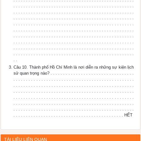
. . . . . . . . . . . . . . . . . . . . . . . . . . . . . . . . . . . . . . . . . . . . . . . .
. . . . . . . . . . . . . . . . . . . . . . . . . . . . . . . . . . . . . . . . . . . . . . . .
. . . . . . . . . . . . . . . . . . . . . . . . . . . . . . . . . . . . . . . . . . . . . . . .
. . . . . . . . . . . . . . . . . . . . . . . . . . . . . . . . . . . . . . . . . . . . . . . .
. . . . . . . . . . . . . . . . . . . . . . . . . . . . . . . . . . . . . . . . . . . . . . . .
. . . . . . . . . . . . . . . . . . . . . . . . . . . . . . . . . . . . . . . . . . . . . . . .
. . . . . . . . . . . . . . . . . . . . . . . . . . . . . . . . . . . . . . . . . . . . . . . .
. . . . . . . . . . . . . . . . . . . . . . . . . . . . . . . . . . . . . . . . . . . . . . . .
. . . . . . . . . . . . . . . . . . . . . . . . . . . . . . . . . . . . . . . . . . . . . . . .
. .
Câu 10. Thành phố Hồ Chí Minh là nơi diễn ra những sự kiện lịch
sử quan trọng nào? . . . . . . . . . . . . . . . . . . . . . . . . . . . . . . . . .
. . . . . . . . . . . . . . . . . . . . . . . . . . . . . . . . . . . . . . . . . . . . . . . .
. . . . . . . . . . . . . . . . . . . . . . . . . . . . . . . . . . . . . . . . . . . . . . . .
. . . . . . . . . . . . . . . . . . . . . . . . . . . . . . . . . . . . . . . . . . . . . . . .
. . . . . . . . . . . . . . . . . . . . . . . . . . . . . . . . . . . . . . . . . . . . . . . .
. . . . . . . . . . . . . . . . . . . . . . . . . . . . . . . . . . . . . . . . . . . . . . . .
. . . . . . . . . . . . . . . . . . . . . . . . . . . . . . . . . . . . . . . . . . . . . . . .
. . . . . . . . . . . . . . . . . . . . . . . . . . . . . . . . . . . . . . . . . . . . HẾT
TÀI LIỆU LIÊN QUAN