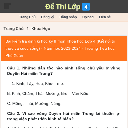
Trang Chủ
Đăng ký
Đăng nhập
Upload
Liên hệ
›
Trang Chủ
Khoa Học
Bài kiểm tra định kì học kỳ II môn Khoa học Lớp 4 (Kết nối tri
thức và cuộc sống) - Năm học 2023-2024 - Trường Tiểu học
Phú Xuân
Câu 1. Những dân tộc nào sinh sống chủ yếu ở vùng
Duyên Hải miền Trung?
Kinh, Tày, Hoa, Khơ – me.
B. Kinh, Chăm, Thái, Mường, Bru – Vân Kiều.
C. Mông, Thái, Mường, Nùng.
Câu 2. Vì sao vùng Duyên hải miền Trung lại thuận lợi
trong việc phát triển kinh tế biển?