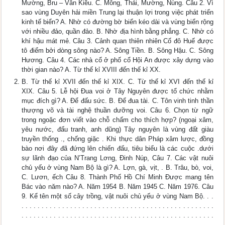
Mường, Bru – Vân Kiều. C. Mông, Thái, Mường, Nùng. Câu 2. Vì
sao vùng Duyên hải miền Trung lại thuận lợi trong việc phát triển
kinh tế biển? A. Nhờ có đường bờ biển kéo dài và vùng biển rộng
với nhiều đảo, quần đảo. B. Nhờ địa hình bằng phẳng. C. Nhờ có
khí hậu mát mẻ. Câu 3. Cảnh quan thiên nhiên Cố đô Huế được
tô điểm bởi dòng sông nào? A. Sông Tiền. B. Sông Hậu. C. Sông
Hương. Câu 4. Các nhà cổ ở phố cổ Hội An được xây dựng vào
thời gian nào? A. Từ thế kỉ XVIII đến thế kỉ XX.
B. Từ thế kỉ XVII đến thế kỉ XIX. C. Từ thế kỉ XVI đến thế kỉ
XIX. Câu 5. Lễ hội Đua voi ở Tây Nguyên được tổ chức nhằm
mục đích gì? A. Để đấu sức. B. Để đua tài. C. Tôn vinh tinh thần
thượng võ và tài nghệ thuần dưỡng voi. Câu 6. Chọn từ ngữ
trong ngoặc đơn viết vào chỗ chấm cho thích hợp? (ngoại xâm,
yêu nước, đấu tranh, anh dũng) Tây nguyên là vùng đất giàu
truyền thống ., chống giặc . Khi thực dân Pháp xâm lược, đồng
bào nơi đây đã đứng lên chiến đấu, tiêu biểu là các cuộc .dưới
sự lãnh đạo của N’Trang Lơng, Đinh Núp, Câu 7. Các vật nuôi
chủ yếu ở vùng Nam Bộ là gì? A. Lợn, gà, vịt, . B. Trâu, bò, voi,
C. Lươn, ếch Câu 8. Thành Phố Hồ Chí Minh Được mang tên
Bác vào năm nào? A. Năm 1954 B. Năm 1945 C. Năm 1976. Câu
9. Kể tên một số cây trồng, vật nuôi chủ yếu ở vùng Nam Bộ. . .
. . . . . . . . . . . . . . . . . . . . . . . . . . . . . . . . . . . . . . . . . . . . . . . .
. . . . . . . . . . . . . . . . . . . . . . . . . . . . . . . . . . . . . . . . . . . . . . . .
. . . . . . . . . . . . . . . . . . . . . . . . . . . . . . . . . . . . . . . . . . . . . . . .