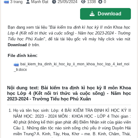
3 trang
Mạnh Đạt
25/05/2024
1338
0
Download
Bạn đang xem tài liệu
"Bài kiểm tra định kì học kỳ II môn Khoa học
Lớp 4 (Kết nối tri thức và cuộc sống) - Năm học 2023-2024 - Trường
Tiểu học Phú Xuân"
, để tải tài liệu gốc về máy hãy click vào nút
Download
ở trên.
File đính kèm:
bai_kiem_tra_dinh_ki_hoc_ky_ii_mon_khoa_hoc_lop_4_ket_noi
_tr.docx
Nội dung text: Bài kiểm tra định kì học kỳ II môn Khoa
học Lớp 4 (Kết nối tri thức và cuộc sống) - Năm học
2023-2024 - Trường Tiểu học Phú Xuân
Họ và tên học sinh: Lớp: 4 BÀI KIỂM TRA ĐỊNH KÌ HỌC KỲ II
NĂM HỌC: 2023 - 2024 MÔN : KHOA HỌC - LỚP 4 Thời gian :
40 phút (không kể thời gian phát đề) Điểm Nhận xét của giáo viên
Câu 1. Những dân tộc nào sinh sống chủ yếu ở vùng Duyên Hải
miền Trung? A. Kinh, Tày, Hoa, Khơ – me. B. Kinh, Chăm, Thái,