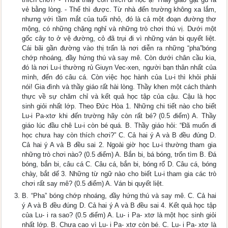
vẻ bằng lòng. - Thế thì được. Từ nhà đến trường không xa lắm,
nhưng với tầm mắt của tuổi nhỏ, đó là cả một đoạn đường thơ
mộng, có những chặng nghỉ và những trò chơi thú vị. Dưới một
gốc cây to ở vệ đường, cỏ đã trụi đi vì những ván bi quyết liệt.
Cái bãi gần đường vào thị trấn là nơi diễn ra những “pha”bóng
chớp nhoáng, đầy hứng thú và say mê. Còn dưới chân cầu kia,
đó là nơi Lu-i thường rủ Giuyn Vec-xen, người bạn thân nhất của
mình, đến đó câu cá. Còn việc học hành của Lu-i thì khỏi phải
nói! Gia đình và thầy giáo rất hài lòng. Thầy khen một cách thành
thực về sự chăm chỉ và kết quả học tập của cậu. Cậu là học
sinh giỏi nhất lớp. Theo Đức Hòa 1. Những chi tiết nào cho biết
Lu-i Pa-xtơ khi đến trường hãy còn rất bé? (0.5 điểm) A. Thầy
giáo lúc đầu chê Lu-i còn bé quá. B. Thầy giáo hỏi: “Đã muốn đi
học chưa hay còn thích chơi?” C. Cả hai ý A và B đều đúng D.
Cả hai ý A và B đều sai 2. Ngoài giờ học Lu-i thường tham gia
những trò chơi nào? (0.5 điểm) A. Bắn bi, bá bóng, trốn tìm B. Đá
bóng, bắn bi, câu cá C. Câu cá, bắn bi, bóng rổ D. Câu cá, bóng
chày, bắt dế 3. Những từ ngữ nào cho biết Lu-i tham gia các trò
chơi rất say mê? (0.5 điểm) A. Ván bi quyết liệt.
B. “Pha” bóng chớp nhoáng, đầy hứng thú và say mê. C. Cả hai
ý A và B đều đúng D. Cả hai ý A và B đều sai 4. Kết quả học tập
của Lu- i ra sao? (0.5 điểm) A. Lu- i Pa- xtơ là một học sinh giỏi
nhất lớp. B. Chưa cao vì Lu- i Pa- xtơ còn bé. C. Lu- i Pa- xtơ là