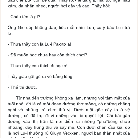
đầu chê Lu-i còn bé quá. Thầy Rơ-nê đã già, mái tóc ngả màu
xám, da nhăn nheo, người hơi gầy và cao. Thầy hỏi:
- Cháu tên là gì?
Ông Giô-dép không đáp, liếc mắt nhìn Lu-i, có ý bảo Lu-i trả
lời.
- Thưa thầy con là Lu-i Pa-xtơ ạ!
- Đã muốn học chưa hay còn thích chơi?
- Thưa thầy con thích đi học ạ!
Thầy giáo gật gù ra vẻ bằng lòng.
- Thế thì được.
Từ nhà đến trường không xa lắm, nhưng với tầm mắt của
tuổi nhỏ, đó là cả một đoạn đường thơ mộng, có những chặng
nghỉ và những trò chơi thú vị. Dưới một gốc cây to ở vệ
đường, cỏ đã trụi đi vì những ván bi quyết liệt. Cái bãi gần
đường vào thị trấn là nơi diễn ra những “pha”bóng chớp
nhoáng, đầy hứng thú và say mê. Còn dưới chân cầu kia, đó
là nơi Lu-i thường rủ Giuyn Vec-xen, người bạn thân nhất của