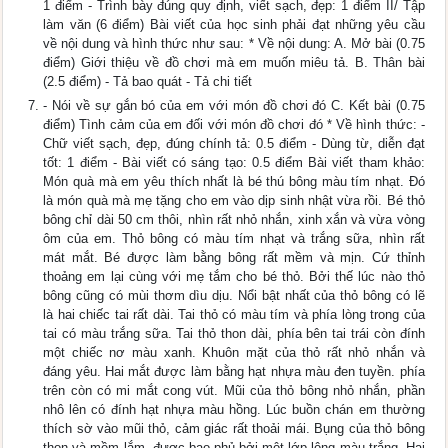
1 điểm - Trình bày đúng quy định, viết sạch, đẹp: 1 điểm II/ Tập
làm văn (6 điểm) Bài viết của học sinh phải đạt những yêu cầu
về nội dung và hình thức như sau: * Về nội dung: A. Mở bài (0.75
điểm) Giới thiệu về đồ chơi mà em muốn miêu tả. B. Thân bài
(2.5 điểm) - Tả bao quát - Tả chi tiết
- Nói về sự gắn bó của em với món đồ chơi đó C. Kết bài (0.75
điểm) Tình cảm của em đối với món đồ chơi đó * Về hình thức: -
Chữ viết sạch, đẹp, đúng chính tả: 0.5 điểm - Dùng từ, diễn đạt
tốt: 1 điểm - Bài viết có sáng tạo: 0.5 điểm Bài viết tham khảo:
Món quà mà em yêu thích nhất là bé thú bông màu tím nhạt. Đó
là món quà mà mẹ tặng cho em vào dịp sinh nhật vừa rồi. Bé thỏ
bông chỉ dài 50 cm thôi, nhìn rất nhỏ nhắn, xinh xắn và vừa vòng
ôm của em. Thỏ bông có màu tím nhạt và trắng sữa, nhìn rất
mát mắt. Bé được làm bằng bông rất mềm và mịn. Cứ thỉnh
thoảng em lại cùng với mẹ tắm cho bé thỏ. Bởi thế lúc nào thỏ
bông cũng có mùi thơm dìu dịu. Nổi bật nhất của thỏ bông có lẽ
là hai chiếc tai rất dài. Tai thỏ có màu tím và phía lòng trong của
tai có màu trắng sữa. Tai thỏ thon dài, phía bên tai trái còn đính
một chiếc nơ màu xanh. Khuôn mặt của thỏ rất nhỏ nhắn và
đáng yêu. Hai mắt được làm bằng hạt nhựa màu đen tuyền. phía
trên còn có mi mắt cong vút. Mũi của thỏ bông nhỏ nhắn, phần
nhô lên có đính hạt nhựa màu hồng. Lúc buồn chán em thường
thích sờ vào mũi thỏ, cảm giác rất thoải mái. Bụng của thỏ bông
thon và mềm lắm, được bao phủ bởi một lớp lông màu trắng. Hai