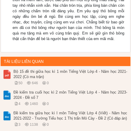
tay nhỏ nhắn xinh xắn. Hai chân tròn trịa, phía lòng bàn chân còn
có những chấm tròn rất đáng yêu. Em yêu quý thỏ bông mỗi
ngày đều ôm bé đi ngủ. Bé cùng em học tập, cùng em nghe
nhạc, đọc truyện, cũng cùng em vui chơi. Chẳng biết từ bao giờ
em đã coi thỏ bông như người bạn của mình. Thỏ bông là món
quà mẹ tặng mà em vô cùng trân quý. Em sẽ giữ gìn thỏ bông
thật cẩn thận để bé là người bạn thân thiết của em mãi mãi.
TÀI LIỆU LIÊN QUAN
Bộ 15 đề thi giữa học kì 1 môn Tiếng Việt Lớp 4 - Năm học 2021-
2022 (Có ma trận)
50
646
0
Đề kiểm tra cuối học kì 2 môn Tiếng Việt Lớp 4 - Năm học 2023-
2024 - Đề số 7
4
1460
0
Đề kiểm tra giữa học kì I môn Tiếng Việt Lớp 4 (Viết) - Năm học
2021-2022 - Trường Tiểu học 1 Thị trấn Mỏ Cày - Đề 2 (Có đáp án)
3
1138
0