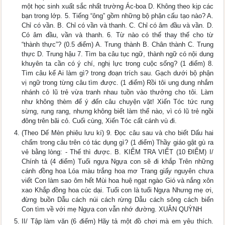
một học sinh xuất sắc nhất trường Ác-boa D. Không theo kịp các
bạn trong lớp. 5. Tiếng “ông” gồm những bộ phận cấu tạo nào? A.
Chỉ có vần. B. Chỉ có vần và thanh. C. Chỉ có âm đầu và vần. D.
Có âm đầu, vần và thanh. 6. Từ nào có thể thay thế cho từ
“thành thực”? (0.5 điểm) A. Trung thành B. Chân thành C. Trung
thực D. Trung hậu 7. Tìm ba câu tục ngữ, thành ngữ có nội dung
khuyên ta cần có ý chí, nghị lực trong cuộc sống? (1 điểm) 8.
Tìm câu kể Ai làm gì? trong đoạn trích sau. Gạch dưới bộ phận
vị ngữ trong từng câu tìm được. (1 điểm) Rồi tôi ung dung nhắm
nhánh cỏ lũ trẻ vừa tranh nhau tuồn vào thưởng cho tôi. Làm
như không thèm để ý đến câu chuyện vặt! Xiến Tóc tức rung
sừng, rung rang, nhưng không biết làm thế nào, vì có lũ trẻ ngồi
đông trên bãi cỏ. Cuối cùng, Xiến Tóc cất cánh vù đi.
(Theo Dế Mèn phiêu lưu kí) 9. Đọc câu sau và cho biết Dấu hai
chấm trong câu trên có tác dụng gì? (1 điểm) Thầy giáo gật gù ra
vẻ bằng lòng: - Thế thì được. B. KIỂM TRA VIẾT (10 ĐIỂM) I/
Chính tả (4 điểm) Tuổi ngựa Ngựa con sẽ đi khắp Trên những
cánh đồng hoa Lóa màu trắng hoa mơ Trang giấy nguyên chưa
viết Con làm sao ôm hết Mùi hoa huệ ngạt ngào Gió và nắng xôn
xao Khắp đồng hoa cúc dại. Tuổi con là tuổi Ngựa Nhưng mẹ ơi,
đừng buồn Dẫu cách núi cách rừng Dẫu cách sông cách biển
Con tìm về với mẹ Ngựa con vẫn nhớ đường. XUÂN QUỲNH
II/ Tập làm văn (6 điểm) Hãy tả một đồ chơi mà em yêu thích.