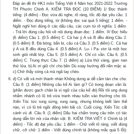
Đáp án đề thi HK1 môn Tiếng Việt 4 Năm học 2021-2022 Trường
TH Phước Chinh A. KIỂM TRA ĐỌC (10 ĐIỂM) 1/ Đọc thành
tiếng: (4 điểm) - Đọc vừa đủ nghe, rõ ràng, tốc độ đạt yêu cầu: 1
điểm. - Đọc đúng tiếng, từ (không đọc sai quá 5 tiếng): 1 điểm. -
Ngắt nghỉ hơi đúng ở các dấu câu, các cụm từ rõ nghĩa: 1 điểm.
- Trả lời đúng câu hỏi về nội dung đoạn đọc: 1 điểm. II/ Đọc hiểu
(6 điểm) Câu 1. (0.5 điểm) C. Cả hai ý A và B đều đúng Câu 2.
(0.5 điểm) B. Đá bóng, bắn bi, câu cá Câu 3. (0.5 điểm) C. Cả hai
ý A và B đều đúng Câu 4. (0.5 điểm) A. Lu- i Pa- xtơ là một học
sinh giỏi nhất lớp. Câu 5. (0.5 điểm) A. Chỉ có vần. Câu 6. (0.5
điểm) C. Trung thực Câu 7. (1 điểm) a) Lửa thử vàng, gian nan
thử lửa. b) Ai ơi giữ chí cho bền Dù xoay hướng đổi nền mặc ai.
c) Chớ thấy sóng cả mà ngã tay chèo.
d) Có vất vả mới thanh nhàn Không dưng ai dễ cầm tàn che cho.
Câu 8. (1 điểm) Những câu kể Ai làm gì? Có trong đoạn văn là:
(phần được gạch chân là vị ngữ của câu kể đó) Rồi tôi ung dung
nhắm nhánh cỏ lũ trẻ vừa tranh nhau tuồn vào thưởng cho tôi.
Xiến Tóc tức rung sừng, rung rang, nhưng không biết làm thế
nào, vì có lũ trẻ ngồi đông trên bãi cỏ. Cuối cùng, Xiến Tóc cất
cánh vù đi. Câu 9. (1 điểm) Dấu hai chấm trong câu trên có tác
dụng dẫn lời nói của nhân vật. B. KIỂM TRA VIẾT I/ Chính tả (4
điểm) - Tốc độ đạt yêu cầu: 1 điểm - Chữ viết rõ ràng, viết đúng
chữ, cỡ chữ: 1 điểm - Viết đúng chính tả (không mắc quá 5 lỗi):