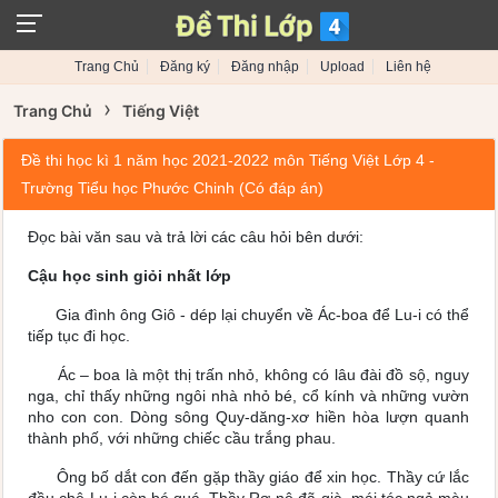
Trang Chủ
Đăng ký
Đăng nhập
Upload
Liên hệ
›
Trang Chủ
Tiếng Việt
Đề thi học kì 1 năm học 2021-2022 môn Tiếng Việt Lớp 4 -
Trường Tiểu học Phước Chinh (Có đáp án)
Đọc bài văn sau và trả lời các câu hỏi bên dưới:
Cậu học sinh giỏi nhất lớp
Gia đình ông Giô - dép lại chuyển về Ác-boa để Lu-i có thể
tiếp tục đi học.
Ác – boa là một thị trấn nhỏ, không có lâu đài đồ sộ, nguy
nga, chỉ thấy những ngôi nhà nhỏ bé, cổ kính và những vườn
nho con con. Dòng sông Quy-dăng-xơ hiền hòa lượn quanh
thành phố, với những chiếc cầu trắng phau.
Ông bố dắt con đến gặp thầy giáo để xin học. Thầy cứ lắc