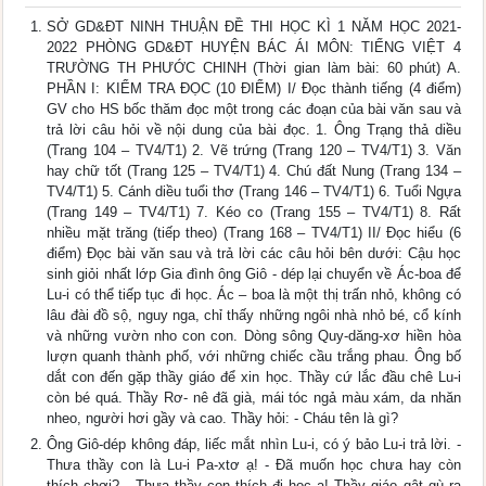
SỞ GD&ĐT NINH THUẬN ĐỀ THI HỌC KÌ 1 NĂM HỌC 2021-
2022 PHÒNG GD&ĐT HUYỆN BÁC ÁI MÔN: TIẾNG VIỆT 4
TRƯỜNG TH PHƯỚC CHINH (Thời gian làm bài: 60 phút) A.
PHẦN I: KIỂM TRA ĐỌC (10 ĐIỂM) I/ Đọc thành tiếng (4 điểm)
GV cho HS bốc thăm đọc một trong các đoạn của bài văn sau và
trả lời câu hỏi về nội dung của bài đọc. 1. Ông Trạng thả diều
(Trang 104 – TV4/T1) 2. Vẽ trứng (Trang 120 – TV4/T1) 3. Văn
hay chữ tốt (Trang 125 – TV4/T1) 4. Chú đất Nung (Trang 134 –
TV4/T1) 5. Cánh diều tuổi thơ (Trang 146 – TV4/T1) 6. Tuổi Ngựa
(Trang 149 – TV4/T1) 7. Kéo co (Trang 155 – TV4/T1) 8. Rất
nhiều mặt trăng (tiếp theo) (Trang 168 – TV4/T1) II/ Đọc hiểu (6
điểm) Đọc bài văn sau và trả lời các câu hỏi bên dưới: Cậu học
sinh giỏi nhất lớp Gia đình ông Giô - dép lại chuyển về Ác-boa để
Lu-i có thể tiếp tục đi học. Ác – boa là một thị trấn nhỏ, không có
lâu đài đồ sộ, nguy nga, chỉ thấy những ngôi nhà nhỏ bé, cổ kính
và những vườn nho con con. Dòng sông Quy-dăng-xơ hiền hòa
lượn quanh thành phố, với những chiếc cầu trắng phau. Ông bố
dắt con đến gặp thầy giáo để xin học. Thầy cứ lắc đầu chê Lu-i
còn bé quá. Thầy Rơ- nê đã già, mái tóc ngả màu xám, da nhăn
nheo, người hơi gầy và cao. Thầy hỏi: - Cháu tên là gì?
Ông Giô-dép không đáp, liếc mắt nhìn Lu-i, có ý bảo Lu-i trả lời. -
Thưa thầy con là Lu-i Pa-xtơ ạ! - Đã muốn học chưa hay còn
thích chơi? - Thưa thầy con thích đi học ạ! Thầy giáo gật gù ra