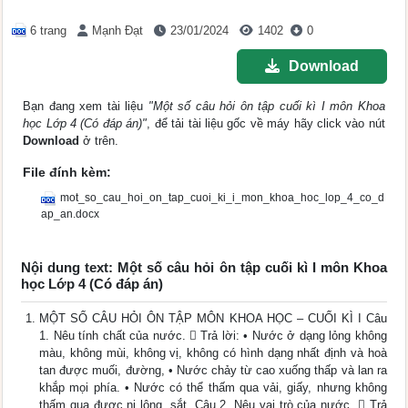
6 trang
Mạnh Đạt
23/01/2024
1402
0
Download
Bạn đang xem tài liệu
"Một số câu hỏi ôn tập cuối kì I môn Khoa
học Lớp 4 (Có đáp án)"
, để tải tài liệu gốc về máy hãy click vào nút
Download
ở trên.
File đính kèm:
mot_so_cau_hoi_on_tap_cuoi_ki_i_mon_khoa_hoc_lop_4_co_d
ap_an.docx
Nội dung text: Một số câu hỏi ôn tập cuối kì I môn Khoa
học Lớp 4 (Có đáp án)
MỘT SỐ CÂU HỎI ÔN TẬP MÔN KHOA HỌC – CUỐI KÌ I Câu
1. Nêu tính chất của nước.  Trả lời: • Nước ở dạng lỏng không
màu, không mùi, không vị, không có hình dạng nhất định và hoà
tan được muối, đường, • Nước chảy từ cao xuống thấp và lan ra
khắp mọi phía. • Nước có thể thấm qua vải, giấy, nhưng không
thấm qua được ni lông, sắt, Câu 2. Nêu vai trò của nước.  Trả