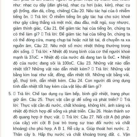
như: nhạc cụ dây (đàn ghi-ta), nhạc cụ hơi (sáo, kèn), nhạc cụ
gõ (trống, đàn đá, cồng, chiêng) Câu 20. Nêu tác hại của ô nhiễm
tiếng ồn.  Trả lời: Ô nhiễm tiếng ồn gây tác hại cho sức khoẻ
như gây căng thẳng và mệt mỏi, đau đầu, mất ngủ, suy nhược,
giảm thính giác, Câu 21. Để giảm tác hại của tiếng ồn, chúng ta
có thể làm gì?  Trả lời: Để giảm tác hại của tiếng ồn, chúng ta
có thể đóng cửa, mang chụp tai hoặc nút bịt tai, di chuyển ra xa
nguồn âm, Câu 22. Nêu một số mức nhiệt thông thường trong
đời sống.  Trả lời: • Nhiệt độ trung bình của cơ thể người khoẻ
mạnh là 37oC. • Nhiệt độ của nước đá đang tan là 0oC. • Nhiệt
độ của nước đang sôi là 100oC. Câu 23. Những vật nào dẫn
nhiệt tốt? Những vật nào dẫn nhiệt kém?  Trả lời: Những vật
bằng kim loại như sắt, đồng, dẫn nhiệt tốt. Những vật bằng vải,
gỗ, thuỷ tinh, dẫn nhiệt kém. Câu 24. Con người đã ứng dụng
tính dẫn nhiệt tốt hay kém của vật liệu để làm gì?
 Trả lời: Chế tạo dụng cụ làm bếp, bình giữ nhiệt, trang phục
giữ ấm. Câu 25. Thực vật cần gì để sống và phát triển?  Trả
lời: Thực vật cần đủ nước, chất khoáng, không khí, ánh sáng và
nhiệt độ thích hợp để sống và phát triển. Câu 26. Hoàn thành sơ
đồ quang hợp ở thực vật.  Trả lời: Câu 27. Nối cột A (bộ phận
của cây) với cột B (vai trò trong sự trao đổi nước và chất
khoáng) cho phù hợp. A B 1. Rễ cây a. Giúp thoát hơi nước. 2.
Thân cây b. Hấp thụ nước và chất khoáng trong đất. c. Vận