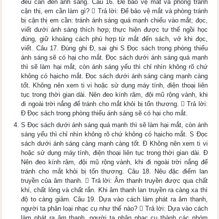
đều cần đến ánh sáng. Câu 16. Để bảo vệ mắt và phòng tránh
cận thị, em cần làm gì?  Trả lời: Để bảo vệ mắt và phòng tránh
bị cận thị em cần: tránh ánh sáng quá mạnh chiếu vào mắt; đọc,
viết dưới ánh sáng thích hợp; thực hiện được tư thế ngồi học
đúng, giữ khoảng cách phù hợp từ mắt đến sách, vở khi đọc,
viết. Câu 17. Đúng ghi Đ, sai ghi S Đọc sách trong phòng thiếu
ánh sáng sẽ có hại cho mắt. Đọc sách dưới ánh sáng quá mạnh
thì sẽ làm hại mắt, còn ánh sáng yếu thì chỉ nhìn không rõ chứ
không có hạicho mắt. Đọc sách dưới ánh sáng càng mạnh càng
tốt. Không nên xem ti vi hoặc sử dụng máy tính, điện thoại liên
tục trong thời gian dài. Nên đeo kính râm, đội mũ rộng vành, khi
đi ngoài trời nắng để tránh cho mắt khỏi bị tổn thương.  Trả lời:
Đ Đọc sách trong phòng thiếu ánh sáng sẽ có hại cho mắt.
S Đọc sách dưới ánh sáng quá mạnh thì sẽ làm hại mắt, còn ánh
sáng yếu thì chỉ nhìn không rõ chứ không có hạicho mắt. S Đọc
sách dưới ánh sáng càng mạnh càng tốt. Đ Không nên xem ti vi
hoặc sử dụng máy tính, điện thoại liên tục trong thời gian dài. Đ
Nên đeo kính râm, đội mũ rộng vành, khi đi ngoài trời nắng để
tránh cho mắt khỏi bị tổn thương. Câu 18. Nêu đặc điểm lan
truyền của âm thanh.  Trả lời: Âm thanh truyền được qua chất
khí, chất lỏng và chất rắn. Khi âm thanh lan truyền ra càng xa thì
độ to càng giảm. Câu 19. Dựa vào cách làm phát ra âm thanh,
người ta phân loại nhạc cụ như thế nào?  Trả lời: Dựa vào cách
làm phát ra âm thanh, người ta phân nhạc cụ thành các nhóm