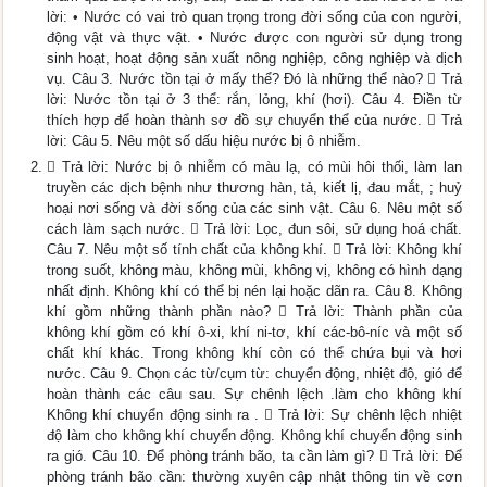
lời: • Nước có vai trò quan trọng trong đời sống của con người,
động vật và thực vật. • Nước được con người sử dụng trong
sinh hoạt, hoạt động sản xuất nông nghiệp, công nghiệp và dịch
vụ. Câu 3. Nước tồn tại ở mấy thể? Đó là những thể nào?  Trả
lời: Nước tồn tại ở 3 thể: rắn, lỏng, khí (hơi). Câu 4. Điền từ
thích hợp để hoàn thành sơ đồ sự chuyển thể của nước.  Trả
lời: Câu 5. Nêu một số dấu hiệu nước bị ô nhiễm.
 Trả lời: Nước bị ô nhiễm có màu lạ, có mùi hôi thối, làm lan
truyền các dịch bệnh như thương hàn, tả, kiết lị, đau mắt, ; huỷ
hoại nơi sống và đời sống của các sinh vật. Câu 6. Nêu một số
cách làm sạch nước.  Trả lời: Lọc, đun sôi, sử dụng hoá chất.
Câu 7. Nêu một số tính chất của không khí.  Trả lời: Không khí
trong suốt, không màu, không mùi, không vị, không có hình dạng
nhất định. Không khí có thể bị nén lại hoặc dãn ra. Câu 8. Không
khí gồm những thành phần nào?  Trả lời: Thành phần của
không khí gồm có khí ô-xi, khí ni-tơ, khí các-bô-níc và một số
chất khí khác. Trong không khí còn có thể chứa bụi và hơi
nước. Câu 9. Chọn các từ/cụm từ: chuyển động, nhiệt độ, gió để
hoàn thành các câu sau. Sự chênh lệch .làm cho không khí
Không khí chuyển động sinh ra .  Trả lời: Sự chênh lệch nhiệt
độ làm cho không khí chuyển động. Không khí chuyển động sinh
ra gió. Câu 10. Để phòng tránh bão, ta cần làm gì?  Trả lời: Để
phòng tránh bão cần: thường xuyên cập nhật thông tin về cơn