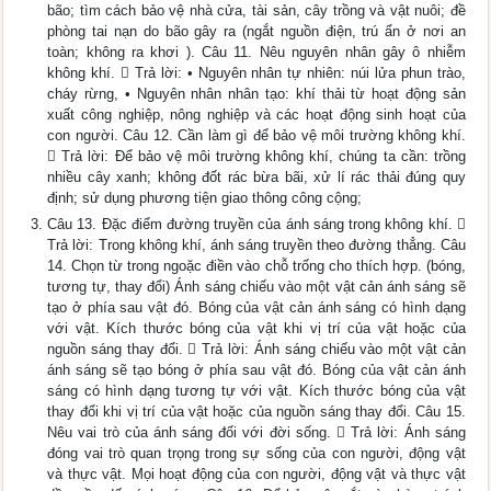
bão; tìm cách bảo vệ nhà cửa, tài sản, cây trồng và vật nuôi; đề
phòng tai nạn do bão gây ra (ngắt nguồn điện, trú ẩn ở nơi an
toàn; không ra khơi ). Câu 11. Nêu nguyên nhân gây ô nhiễm
không khí.  Trả lời: • Nguyên nhân tự nhiên: núi lửa phun trào,
cháy rừng, • Nguyên nhân nhân tạo: khí thải từ hoạt động sản
xuất công nghiệp, nông nghiệp và các hoạt động sinh hoạt của
con người. Câu 12. Cần làm gì để bảo vệ môi trường không khí.
 Trả lời: Để bảo vệ môi trường không khí, chúng ta cần: trồng
nhiều cây xanh; không đốt rác bừa bãi, xử lí rác thải đúng quy
định; sử dụng phương tiện giao thông công cộng;
Câu 13. Đặc điểm đường truyền của ánh sáng trong không khí. 
Trả lời: Trong không khí, ánh sáng truyền theo đường thẳng. Câu
14. Chọn từ trong ngoặc điền vào chỗ trống cho thích hợp. (bóng,
tương tự, thay đổi) Ánh sáng chiếu vào một vật cản ánh sáng sẽ
tạo ở phía sau vật đó. Bóng của vật cản ánh sáng có hình dạng
với vật. Kích thước bóng của vật khi vị trí của vật hoặc của
nguồn sáng thay đổi.  Trả lời: Ánh sáng chiếu vào một vật cản
ánh sáng sẽ tạo bóng ở phía sau vật đó. Bóng của vật cản ánh
sáng có hình dạng tương tự với vật. Kích thước bóng của vật
thay đổi khi vị trí của vật hoặc của nguồn sáng thay đổi. Câu 15.
Nêu vai trò của ánh sáng đối với đời sống.  Trả lời: Ánh sáng
đóng vai trò quan trọng trong sự sống của con người, động vật
và thực vật. Mọi hoạt động của con người, động vật và thực vật