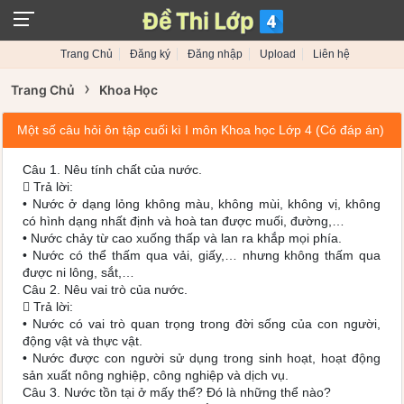
Trang Chủ
Đăng ký
Đăng nhập
Upload
Liên hệ
›
Trang Chủ
Khoa Học
Một số câu hỏi ôn tập cuối kì I môn Khoa học Lớp 4 (Có đáp án)
Câu 1. Nêu tính chất của nước.
 Trả lời:
• Nước ở dạng lỏng không màu, không mùi, không vị, không
có hình dạng nhất định và hoà tan được muối, đường,…
• Nước chảy từ cao xuống thấp và lan ra khắp mọi phía.
• Nước có thể thấm qua vải, giấy,… nhưng không thấm qua
được ni lông, sắt,…
Câu 2. Nêu vai trò của nước.
 Trả lời:
• Nước có vai trò quan trọng trong đời sống của con người,
động vật và thực vật.
• Nước được con người sử dụng trong sinh hoạt, hoạt động
sản xuất nông nghiệp, công nghiệp và dịch vụ.
Câu 3. Nước tồn tại ở mấy thể? Đó là những thể nào?