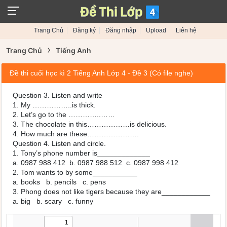
Trang Chủ
Đăng ký
Đăng nhập
Upload
Liên hệ
›
Trang Chủ
Tiếng Anh
Đề thi cuối học kì 2 Tiếng Anh Lớp 4 - Đề 3 (Có file nghe)
Question 3. Listen and write
1. My ……………..is thick.
2. Let’s go to the …………..……
3. The chocolate in this………………is delicious.
4. How much are these………………….
Question 4. Listen and circle.
1. Tony’s phone number is_____________
a. 0987 988 412 b. 0987 988 512 c. 0987 998 412
2. Tom wants to by some___________
a. books b. pencils c. pens
3. Phong does not like tigers because they are____________
a. big b. scary c. funny