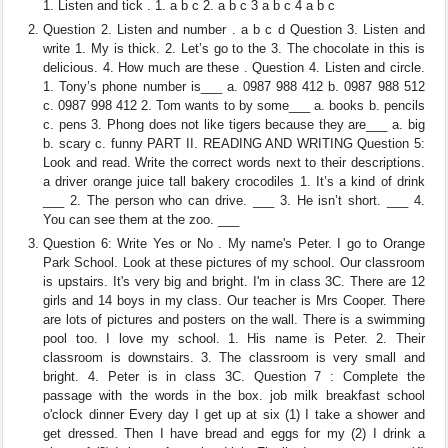
1. Listen and tick . 1. a b c 2. a b c 3 a b c 4 a b c
Question 2. Listen and number . a b c d Question 3. Listen and
write 1. My is thick. 2. Let’s go to the 3. The chocolate in this is
delicious. 4. How much are these . Question 4. Listen and circle.
1. Tony’s phone number is___ a. 0987 988 412 b. 0987 988 512
c. 0987 998 412 2. Tom wants to by some___ a. books b. pencils
c. pens 3. Phong does not like tigers because they are___ a. big
b. scary c. funny PART II. READING AND WRITING Question 5:
Look and read. Write the correct words next to their descriptions.
a driver orange juice tall bakery crocodiles 1. It’s a kind of drink
___ 2. The person who can drive. ___ 3. He isn’t short. ___ 4.
You can see them at the zoo. ___
Question 6: Write Yes or No . My name's Peter. I go to Orange
Park School. Look at these pictures of my school. Our classroom
is upstairs. It's very big and bright. I'm in class 3C. There are 12
girls and 14 boys in my class. Our teacher is Mrs Cooper. There
are lots of pictures and posters on the wall. There is a swimming
pool too. I love my school. 1. His name is Peter. 2. Their
classroom is downstairs. 3. The classroom is very small and
bright. 4. Peter is in class 3C. Question 7 : Complete the
passage with the words in the box. job milk breakfast school
o'clock dinner Every day I get up at six (1) I take a shower and
get dressed. Then I have bread and eggs for my (2) I drink a