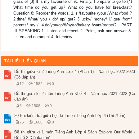
glass of (3) It is my favourite drink. Finally, I prepare to go to (4)
What time do you get up? What do you have for breakfast?
Question 8: Reorder the words. 1.is /favourite /your /What /food ?
2.time/ What/ you / do/ up/ get? 3.lucky/ money/ I/ get/ from/
parents/ my /. 4.do/you/go/Why/to/bakery /want/to/the/? . PART
III SPEAKING 1. Listen and repeat 2. Point, ask and answer 3.
Listen and comment 4. Interview
TÀI LIỆU LIÊN QUAN
Đề thi giữa kì 2 Tiếng Anh Lớp 4 (Phần 1) - Năm học 2022-2023
(Có đáp án)
12
1582
0
Đề thi giữa kì 2 môn Tiếng Anh Khối 4 - Năm học 2021-2022 (Có
đáp án)
6
1508
0
20 Bài kiểm tra giữa học kì I môn Tiếng Anh Lớp 4 (Thí điểm)
75
1608
0
Đề thi giữa kì 1 môn Tiếng Anh Lớp 4 Sách Explore Our World -
Đề số 2 (Có đáp án)