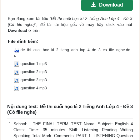
Download
Bạn đang xem tài liệu
"Đề thi cuối học kì 2 Tiếng Anh Lớp 4 - Đề 3
(Có file nghe)"
, để tải tài liệu gốc về máy hãy click vào nút
Download
ở trên.
File đính kèm:
de_thi_cuoi_hoc_ki_2_tieng_anh_lop_4_de_3_co_file_nghe.do
c
question 1.mp3
question 2.mp3
question 3.mp3
question 4.mp3
Nội dung text: Đề thi cuối học kì 2 Tiếng Anh Lớp 4 - Đề 3
(Có file nghe)
School: . THE FINAL TERM TEST Name: Subject: English 4
Class: Time: 35 minutes Skill: Listening Reading Writing
Speaking Total Mark: Comments: PART 1. LISTENING Question