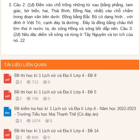
Câu 2: (1đ) Điền vào chỗ trống những từ sau (bằng phẳng, tam
giác, bờ biển, hai, Thái Bình, Đồng Nai, nhất) vào chỗ chấm
trong đoạn văn bên dưới. Đồng bằng Bắc Bộ có dạng hình , với
đỉnh ở Việt Trì, cạnh đáy là đường . Đây là đồng bằng châu thổ
lớn thứ ở nước ta, do sông Hồng và sông bồi dắp nên. Câu 3:
(2đ) Nêu đặc điểm về sông và rừng ở Tây Nguyên và lợi ích của
nó. 22
TÀI LIỆU LIÊN QUAN
Đề thi học kì 1 Lịch sử và Địa lí Lớp 4 - Đề 9
3
712
0
Đề thi học kì 1 Lịch sử và Địa lí Lớp 4 - Đề 5
2
706
0
Đề kiểm tra học kì 1 Lịch sử và Địa lí Lớp 4 - Năm học 2022-2023
- Trường Tiểu học Mai Thanh Thế (Có đáp án)
3
1074
0
Đề thi học kì 1 Lịch sử và Địa lí Lớp 4 - Đề 14
3
840
0