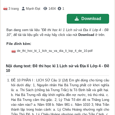
3 trang
Mạnh Đạt
1404
1
Download
Bạn đang xem tài liệu
"Đề thi học kì 1 Lịch sử và Địa lí Lớp 4 - Đề
10"
, để tải tài liệu gốc về máy hãy click vào nút
Download
ở trên.
File đính kèm:
de_thi_hoc_ki_1_lich_su_va_dia_li_lop_4_de_10.pdf
Nội dung text: Đề thi học kì 1 Lịch sử và Địa lí Lớp 4 - Đề
10
ĐỀ 10 PHẦN I : LỊCH SỬ Câu 1/ (2đ) Em ghi đúng cho từng câu
hỏi dưới đây: 1, Nguyên nhân Hai Bà Trưng phất cờ khơi nghĩa
là: a. Thi Sách (chồng bà Trưng Trắc) bị Tô Định bắt và giết hại.
b. Hai Bà Trưng nổi dậy khởi nghĩa đền nợ nước, trả thù nhà. c.
Hai Bà Trưng căm thù giặc. 2, Lý Thái Tổ dời đô ra Thăng Long
vào năm nào? a. Năm 938 b. Năm 981 c. Năm 1010 3, Nhà Trần
thành lập trong hoàn cảnh: a. Lý Chiêu Hoàng nhường ngôi cho
Trần Thủ Độ. b. Lý Chiêu Hoàng nhường ngôi cho Trần Cảnh. c.