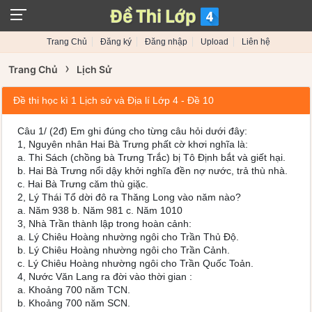
Trang Chủ
Đăng ký
Đăng nhập
Upload
Liên hệ
›
Trang Chủ
Lịch Sử
Đề thi học kì 1 Lịch sử và Địa lí Lớp 4 - Đề 10
Câu 1/ (2đ) Em ghi đúng cho từng câu hỏi dưới đây:
1, Nguyên nhân Hai Bà Trưng phất cờ khơi nghĩa là:
a. Thi Sách (chồng bà Trưng Trắc) bị Tô Định bắt và giết hại.
b. Hai Bà Trưng nổi dậy khởi nghĩa đền nợ nước, trả thù nhà.
c. Hai Bà Trưng căm thù giặc.
2, Lý Thái Tổ dời đô ra Thăng Long vào năm nào?
a. Năm 938 b. Năm 981 c. Năm 1010
3, Nhà Trần thành lập trong hoàn cảnh:
a. Lý Chiêu Hoàng nhường ngôi cho Trần Thủ Độ.
b. Lý Chiêu Hoàng nhường ngôi cho Trần Cảnh.
c. Lý Chiêu Hoàng nhường ngôi cho Trần Quốc Toản.
4, Nước Văn Lang ra đời vào thời gian :
a. Khoảng 700 năm TCN.
b. Khoảng 700 năm SCN.