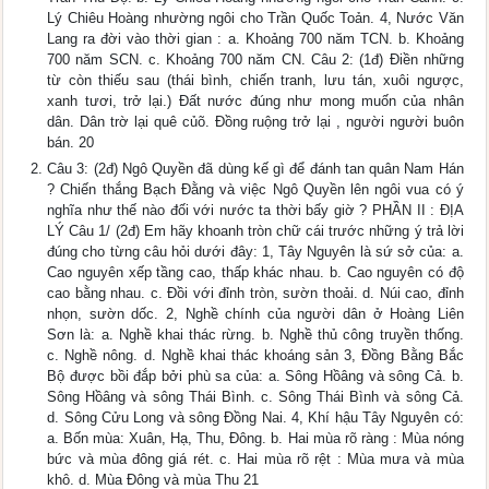
Lý Chiêu Hoàng nhường ngôi cho Trần Quốc Toản. 4, Nước Văn
Lang ra đời vào thời gian : a. Khoảng 700 năm TCN. b. Khoảng
700 năm SCN. c. Khoảng 700 năm CN. Câu 2: (1đ) Điền những
từ còn thiếu sau (thái bình, chiến tranh, lưu tán, xuôi ngược,
xanh tươi, trở lại.) Đất nước đúng như mong muốn của nhân
dân. Dân trờ lại quê củõ. Đồng ruộng trở lại , người người buôn
bán. 20
Câu 3: (2đ) Ngô Quyền đã dùng kế gì để đánh tan quân Nam Hán
? Chiến thắng Bạch Đằng và việc Ngô Quyền lên ngôi vua có ý
nghĩa như thế nào đối với nước ta thời bấy giờ ? PHẦN II : ĐỊA
LÝ Câu 1/ (2đ) Em hãy khoanh tròn chữ cái trước những ý trả lời
đúng cho từng câu hỏi dưới đây: 1, Tây Nguyên là sứ sở của: a.
Cao nguyên xếp tầng cao, thấp khác nhau. b. Cao nguyên có độ
cao bằng nhau. c. Đồi với đỉnh tròn, sườn thoải. d. Núi cao, đỉnh
nhọn, sườn dốc. 2, Nghề chính của người dân ở Hoàng Liên
Sơn là: a. Nghề khai thác rừng. b. Nghề thủ công truyền thống.
c. Nghề nông. d. Nghề khai thác khoáng sản 3, Đồng Bằng Bắc
Bộ được bồi đắp bởi phù sa của: a. Sông Hồâng và sông Cả. b.
Sông Hồâng và sông Thái Bình. c. Sông Thái Bình và sông Cả.
d. Sông Cửu Long và sông Đồng Nai. 4, Khí hậu Tây Nguyên có:
a. Bốn mùa: Xuân, Hạ, Thu, Đông. b. Hai mùa rõ ràng : Mùa nóng
bức và mùa đông giá rét. c. Hai mùa rõ rệt : Mùa mưa và mùa
khô. d. Mùa Đông và mùa Thu 21