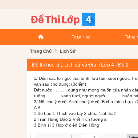
Toán Học
Tiếng 
›
Trang Chủ
Lịch Sử
Đề thi học kì 1 Lịch sử và Địa lí Lớp 4 - Đề 2
1/ Điền các từ ngữ: thái bình, lưu tán, xuôi ngược, t
văn sau cho đúng: (3điểm)
Đất nước . . . . . . đúng như mong muốn của nhân dân. 
ruộng . . . . . . xanh tươi, người người . . . . . . buôn b
2/ Nối các ý ở cột A với các ý ở cột B cho thích hợp: 
A B
1 Bô Lão 1 Thích vào tay 2 chữa “sát thát”
2 Trần Hưng Đạo 2 Viết Hịch tướng sĩ
3 Binh sĩ 3 Họp ở điện Diện Hồng