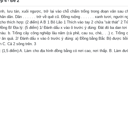
ớp 4 - Đề 2
ình, lưu tán, xuôi ngược, trở lại vào chỗ chấm trống trong đoạn văn sau c
 dân. Dân . . . . . . trở về quê cũ. Đồng ruộng . . . . . . xanh tươi, người ng
B cho thích hợp: (2 điểm) A B 1 Bô Lão 1 Thích vào tay 2 chữa “sát thát” 2 T
ồng B/ Địa lý: (5 điểm) 1/ Đánh dấu x vào ô trước ý đúng: Đát đỏ ba dan tơi
 màu. b. Trồng cây công nghiệp lâu năm (cà phê, cau su, chè,. . .) c. Trồng 
 cây ăn quả. 2/ Đánh dấu x vào ô trước ý đúng: a) Đồng bằng Bắc Bộ được bồi
 C. Cả 2 sông trên. 3
 (1,5 điểm) A. Làm cho địa hình đồng bằng có nơi cao, nơi thấp. B. Làm đư