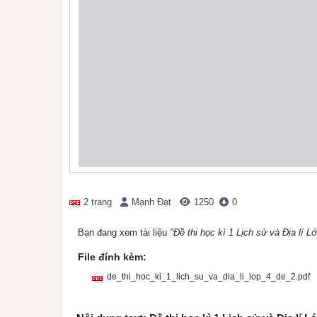
2 trang
Mạnh Đạt
1250
0
Bạn đang xem tài liệu
"Đề thi học kì 1 Lịch sử và Địa lí L
File đính kèm:
de_thi_hoc_ki_1_lich_su_va_dia_li_lop_4_de_2.pdf