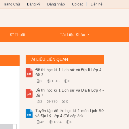
Trang Chủ
Đăng ký
Đăng nhập
Upload
Liên hệ
Kĩ Thuật
Tài Liệu Khác
TÀI LIỆU LIÊN QUAN
Đề thi học kì 1 Lịch sử và Địa lí Lớp 4 -
Đề 3
2
1318
0
Đề thi học kì 1 Lịch sử và Địa lí Lớp 4 -
Đề 7
2
770
0
Tuyển tập đề thi học kì 1 môn Lịch Sử
và Địa Lý Lớp 4 (Có đáp án)
46
1884
0