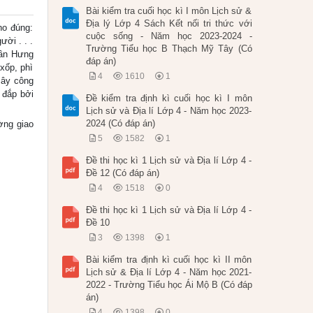
Bài kiểm tra cuối học kì I môn Lịch sử &
Địa lý Lớp 4 Sách Kết nối tri thức với
ho đúng:
cuộc sống - Năm học 2023-2024 -
ười . . .
Trường Tiểu học B Thạch Mỹ Tây (Có
rần Hưng
đáp án)
 xốp, phì
4
1610
1
cây công
 đắp bởi
Đề kiểm tra định kì cuối học kì I môn
Lịch sử và Địa lí Lớp 4 - Năm học 2023-
2024 (Có đáp án)
ờng giao
5
1582
1
Đề thi học kì 1 Lịch sử và Địa lí Lớp 4 -
Đề 12 (Có đáp án)
4
1518
0
Đề thi học kì 1 Lịch sử và Địa lí Lớp 4 -
Đề 10
3
1398
1
Bài kiểm tra định kì cuối học kì II môn
Lịch sử & Địa lí Lớp 4 - Năm học 2021-
2022 - Trường Tiểu học Ái Mộ B (Có đáp
án)
4
1398
0