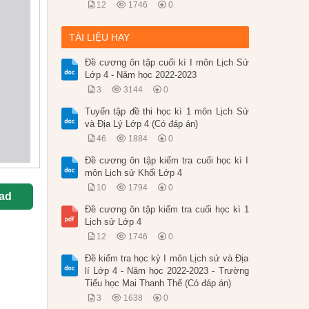
12
1746
0
TÀI LIỆU HAY
Đề cương ôn tập cuối kì I môn Lịch Sử
Lớp 4 - Năm học 2022-2023
3
3144
0
Tuyển tập đề thi học kì 1 môn Lịch Sử
và Địa Lý Lớp 4 (Có đáp án)
46
1884
0
Đề cương ôn tập kiểm tra cuối học kì I
môn Lịch sử Khối Lớp 4
10
1794
0
ad
Đề cương ôn tập kiểm tra cuối học kì 1
Lịch sử Lớp 4
12
1746
0
Đề kiểm tra học kỳ I môn Lịch sử và Địa
lí Lớp 4 - Năm học 2022-2023 - Trường
Tiểu học Mai Thanh Thế (Có đáp án)
3
1638
0