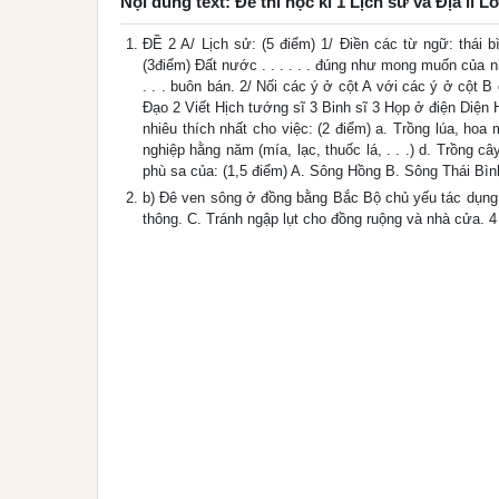
Nội dung text: Đề thi học kì 1 Lịch sử và Địa lí L
ĐỀ 2 A/ Lịch sử: (5 điểm) 1/ Điền các từ ngữ: thái b
(3điểm) Đất nước . . . . . . đúng như mong muốn của nhân
. . . buôn bán. 2/ Nối các ý ở cột A với các ý ở cột 
Đạo 2 Viết Hịch tướng sĩ 3 Binh sĩ 3 Họp ở điện Diện H
nhiêu thích nhất cho việc: (2 điểm) a. Trồng lúa, hoa
nghiệp hằng năm (mía, lạc, thuốc lá, . . .) d. Trồng
phù sa của: (1,5 điểm) A. Sông Hồng B. Sông Thái Bình
b) Đê ven sông ở đồng bằng Bắc Bộ chủ yếu tác dụng:
thông. C. Tránh ngập lụt cho đồng ruộng và nhà cửa. 4