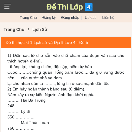
Trang Chủ
Đăng ký
Đăng nhập
Upload
Liên hệ
›
Trang Chủ
Lịch Sử
Đề thi học kì 1 Lịch sử và Địa lí Lớp 4 - Đề 5
1) Điền các từ cho sẳn vào chổ chấm của đoạn văn sau cho
thích hợp(4 điểm).
- thắng lợi, kháng chiến, độc lập, niềm tự hào.
Cuộc………chống quân Tống xâm lược…..đã giữ vững được
nền…..của nước nhà và đem
lại cho nhân dân ta …….., lòng tin ở sức mạnh dân tộc.
2) Em hảy hoàn thành bảng sau (6 điểm).
Năm xảy ra sự kiện Người lảnh đạo khởi nghĩa
……… Hai Bà Trưng
248 …………..
……… Lý Bí
550 …………..
……… Mai Thúc Loan
766 …………..