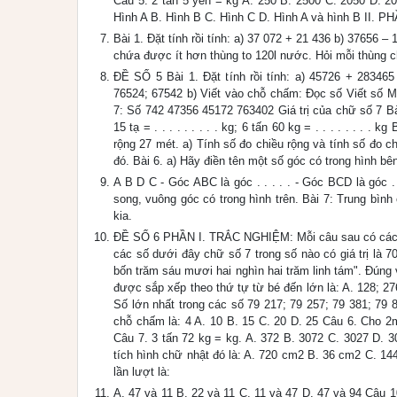
Câu 5: 2 tấn 5 yến = kg A. 250 B. 2500 C. 2050 D. 2
Hình A B. Hình B C. Hình C D. Hình A và hình B II.
Bài 1. Đặt tính rồi tính: a) 37 072 + 21 436 b) 37656 
chứa được ít hơn thùng to 120l nước. Hỏi mỗi thùng c
ĐỀ SỐ 5 Bài 1. Đặt tính rồi tính: a) 45726 + 283465
76524; 67542 b) Viết vào chỗ chấm: Đọc số Viết số Mư
7: Số 742 47356 45172 763402 Giá trị của chữ số 7 Bài 4.
15 tạ = . . . . . . . . . kg; 6 tấn 60 kg = . . . . . . 
rộng 27 mét. a) Tính số đo chiều rộng và tính số đo c
đó. Bài 6. a) Hãy điền tên một số góc có trong hình b
A B D C - Góc ABC là góc . . . . . - Góc BCD là góc . 
song, vuông góc có trong hình trên. Bài 7: Trung bìn
kia.
ĐỀ SỐ 6 PHẦN I. TRẮC NGHIỆM: Mỗi câu sau có các đáp
các số dưới đây chữ số 7 trong số nào có giá trị là 
bốn trăm sáu mươi hai nghìn hai trăm linh tám". Đúng
được sắp xếp theo thứ tự từ bé đến lớn là: A. 128; 27
Số lớn nhất trong các số 79 217; 79 257; 79 381; 79 
chỗ chấm là: 4 A. 10 B. 15 C. 20 D. 25 Câu 6. Cho 
Câu 7. 3 tấn 72 kg = kg. A. 372 B. 3072 C. 3027 D. 3
tích hình chữ nhật đó là: A. 720 cm2 B. 36 cm2 C. 14
lần lượt là:
A. 47 và 11 B. 22 và 11 C. 11 và 47 D. 47 và 94 Câu 1