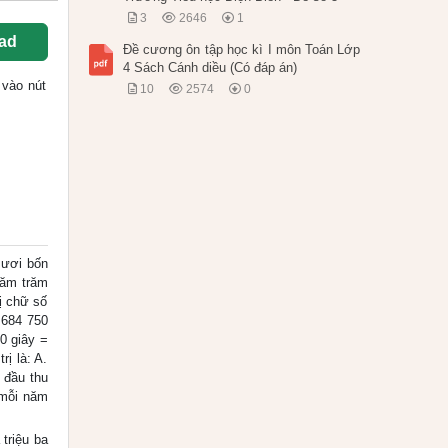
3
2646
1
ad
Đề cương ôn tập học kì I môn Toán Lớp
4 Sách Cánh diều (Có đáp án)
 vào nút
10
2574
0
mươi bốn
năm trăm
ị chữ số
 684 750
0 giây =
rị là: A.
 đầu thu
 mỗi năm
triệu ba