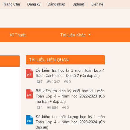
Trang Chủ
Đăng ký
Đăng nhập
Upload
Liên hệ
Kĩ Thuật
Tài Liệu Khác
TÀI LIỆU LIÊN QUAN
Đề kiểm tra học kì 1 môn Toán Lớp 4
Sách Cánh diều - Đề số 2 (Có đáp án)
7
1342
0
Bài kiểm tra định kỳ cuối học kì I môn
Toán Lớp 4 - Năm học 2022-2023 (Có
ma trận + đáp án)
4
804
0
Đề kiểm tra chất lượng học kỳ I môn
Toán Lớp 4 - Năm học 2023-2024 (Có
đáp án)