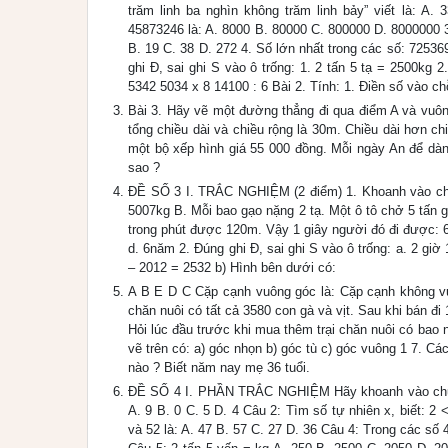
trăm linh ba nghìn không trăm linh bảy” viết là: A
45873246 là: A. 8000 B. 80000 C. 800000 D. 8000000 3.
B. 19 C. 38 D. 272 4. Số lớn nhất trong các số: 7253
ghi Đ, sai ghi S vào ô trống: 1. 2 tấn 5 tạ = 2500kg 
5342 5034 x 8 14100 : 6 Bài 2. Tính: 1. Điền số vào chỗ
Bài 3. Hãy vẽ một đường thẳng đi qua điểm A và vuôn
tổng chiều dài và chiều rộng là 30m. Chiều dài hơn c
một bộ xếp hình giá 55 000 đồng. Mỗi ngày An để dà
sao ?
ĐỀ SỐ 3 I. TRẮC NGHIỆM (2 điểm) 1. Khoanh vào chữ đ
5007kg B. Mỗi bao gạo nặng 2 tạ. Một ô tô chở 5 tấn 
trong phút được 120m. Vậy 1 giây người đó đi được: 
d. 6năm 2. Đúng ghi Đ, sai ghi S vào ô trống: a. 2 giờ
– 2012 = 2532 b) Hình bên dưới có:
A B E D C Cặp cạnh vuông góc là: Cặp cạnh không vuôn
chăn nuôi có tất cả 3580 con gà và vịt. Sau khi bán đi 
Hỏi lúc đầu trước khi mua thêm trại chăn nuôi có bao n
vẽ trên có: a) góc nhọn b) góc tù c) góc vuông 1 7. C
nào ? Biết năm nay mẹ 36 tuổi.
ĐỀ SỐ 4 I. PHẦN TRẮC NGHIỆM Hãy khoanh vào chữ cá
A. 9 B. 0 C. 5 D. 4 Câu 2: Tìm số tự nhiên x, biết: 2 
và 52 là: A. 47 B. 57 C. 27 D. 36 Câu 4: Trong các số