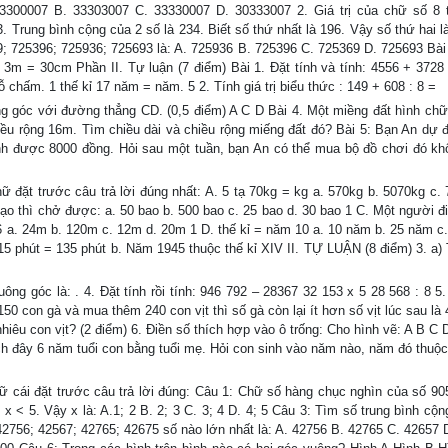
. 33300007 B. 33303007 C. 33330007 D. 30333007 2. Giá trị của chữ số 8 
 Trung bình cộng của 2 số là 234. Biết số thứ nhất là 196. Vậy số thứ hai là
69; 725396; 725936; 725693 là: A. 725936 B. 725396 C. 725369 D. 725693 Bài
2. 3m = 30cm Phần II. Tự luận (7 điểm) Bài 1. Đặt tính và tính: 4556 + 3728
 chấm. 1 thế kỉ 17 năm = năm. 5 2. Tính giá trị biểu thức : 149 + 608 : 8 =
g góc với đường thẳng CD. (0,5 điểm) A C D Bài 4. Một miềng đất hình chữ
hiều rộng 16m. Tìm chiều dài và chiều rộng miếng đất đó? Bài 5: Bạn An dự 
nh được 8000 đồng. Hỏi sau một tuần, bạn An có thể mua bộ đồ chơi đó kh
ặt trước câu trả lời đúng nhất: A. 5 tạ 70kg = kg a. 570kg b. 5070kg c. 
gạo thì chở được: a. 50 bao b. 500 bao c. 25 bao d. 30 bao 1 C. Một người đ
6 a. 24m b. 120m c. 12m d. 20m 1 D. thế kỉ = năm 10 a. 10 năm b. 25 năm c
 15 phút = 135 phút b. Năm 1945 thuộc thế kỉ XIV II. TỰ LUẬN (8 điểm) 3. a)
g góc là: . 4. Đặt tính rồi tính: 946 792 – 28367 32 153 x 5 28 568 : 8 5. 
150 con gà và mua thêm 240 con vịt thì số gà còn lại ít hơn số vịt lúc sau là
hiêu con vịt? (2 điểm) 6. Điền số thích hợp vào ô trống: Cho hình vẽ: A B C
ách đây 6 năm tuổi con bằng tuổi mẹ. Hỏi con sinh vào năm nào, năm đó thuộc 
i đặt trước câu trả lời đúng: Câu 1: Chữ số hàng chục nghìn của số 905
< x < 5. Vậy x là: A.1; 2 B. 2; 3 C. 3; 4 D. 4; 5 Câu 3: Tìm số trung bình cộ
 42756; 42567; 42765; 42675 số nào lớn nhất là: A. 42756 B. 42765 C. 42657 