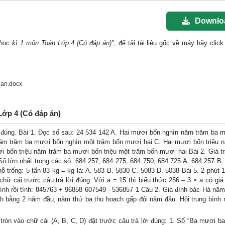
Downlo
 học kì 1 môn Toán Lớp 4 (Có đáp án)"
, để tải tài liệu gốc về máy hãy click
an.docx
 Lớp 4 (Có đáp án)
i đúng. Bài 1. Đọc số sau: 24 534 142 A. Hai mươi bốn nghìn năm trăm ba 
năm trăm ba mươi bốn nghìn một trăm bốn mươi hai C. Hai mươi bốn triệu 
 bốn triệu năm trăm ba mươi bốn triệu một trăm bốn mươi hai Bài 2. Giá tr
 Số lớn nhất trong các số: 684 257; 684 275; 684 750; 684 725 A. 684 257 B.
ỗ trống: 5 tấn 83 kg = kg là: A. 583 B. 5830 C. 5083 D. 5038 Bài 5. 2 phút 1
hữ cái trước câu trả lời đúng: Với a = 15 thì biểu thức 256 – 3 × a có giá t
 tính rồi tính: 845763 + 96858 607549 - 536857 1 Câu 2. Gia đình bác Hà năm
h bằng 2 năm đầu, năm thứ ba thu hoạch gấp đôi năm đầu. Hỏi trung bình
ròn vào chữ cái (A, B, C, D) đặt trước câu trả lời đúng: 1. Số “Ba mươi ba 