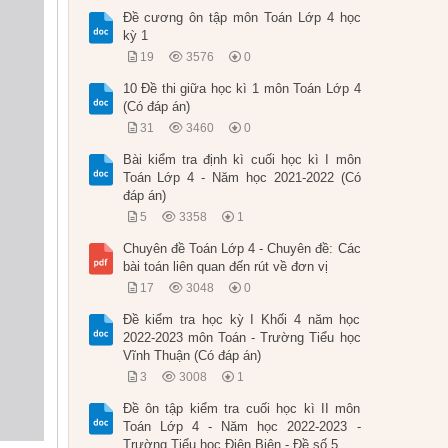
Đề cương ôn tập môn Toán Lớp 4 học
kỳ 1
19
3576
0
10 Đề thi giữa học kì 1 môn Toán Lớp 4
(Có đáp án)
31
3460
0
Bài kiểm tra định kì cuối học kì I môn
Toán Lớp 4 - Năm học 2021-2022 (Có
đáp án)
5
3358
1
Chuyên đề Toán Lớp 4 - Chuyên đề: Các
bài toán liên quan đến rút về đơn vị
17
3048
0
Đề kiểm tra học kỳ I Khối 4 năm học
2022-2023 môn Toán - Trường Tiểu học
Vĩnh Thuận (Có đáp án)
3
3008
1
Đề ôn tập kiểm tra cuối học kì II môn
Toán Lớp 4 - Năm học 2022-2023 -
Trường Tiểu học Điện Biên - Đề số 5