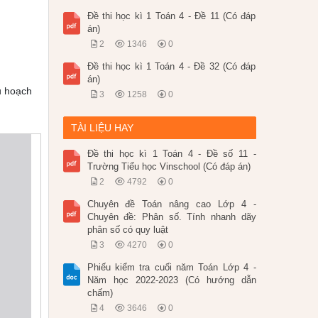
Đề thi học kì 1 Toán 4 - Đề 11 (Có đáp
án)
2
1346
0
Đề thi học kì 1 Toán 4 - Đề 32 (Có đáp
án)
u hoạch
3
1258
0
TÀI LIỆU HAY
Đề thi học kì 1 Toán 4 - Đề số 11 -
Trường Tiểu học Vinschool (Có đáp án)
2
4792
0
Chuyên đề Toán nâng cao Lớp 4 -
Chuyên đề: Phân số. Tính nhanh dãy
phân số có quy luật
3
4270
0
Phiếu kiểm tra cuối năm Toán Lớp 4 -
Năm học 2022-2023 (Có hướng dẫn
chấm)
4
3646
0