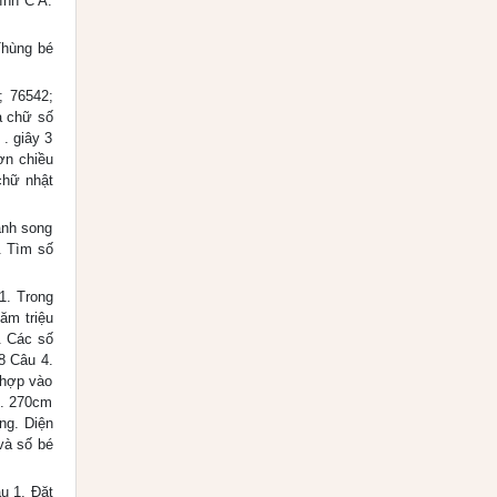
ình C A.
 Thùng bé
; 76542;
a chữ số
 . giây 3
hơn chiều
chữ nhật
cạnh song
. Tìm số
1. Trong
ăm triệu
. Các số
8 Câu 4.
 hợp vào
D. 270cm
ng. Diện
và số bé
u 1. Đặt