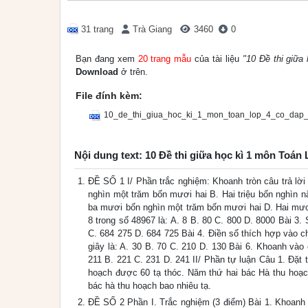
31 trang
Trà Giang
3460
0
Bạn đang xem
20 trang mẫu
của tài liệu
"10 Đề thi giữa
Download
ở trên.
File đính kèm:
10_de_thi_giua_hoc_ki_1_mon_toan_lop_4_co_dap_
Nội dung text: 10 Đề thi giữa học kì 1 môn Toán
ĐỀ SỐ 1 I/ Phần trắc nghiệm: Khoanh tròn câu trả lờ
nghìn một trăm bốn mươi hai B. Hai triệu bốn nghìn 
ba mươi bốn nghìn một trăm bốn mươi hai D. Hai mươi
8 trong số 48967 là: A. 8 B. 80 C. 800 D. 8000 Bài 3.
C. 684 275 D. 684 725 Bài 4. Điền số thích hợp vào ch
giây là: A. 30 B. 70 C. 210 D. 130 Bài 6. Khoanh vào c
211 B. 221 C. 231 D. 241 II/ Phần tự luận Câu 1. Đặt
hoạch được 60 tạ thóc. Năm thứ hai bác Hà thu hoạc
bác hà thu hoạch bao nhiêu tạ.
ĐỀ SỐ 2 Phần I. Trắc nghiệm (3 điểm) Bài 1. Khoanh t