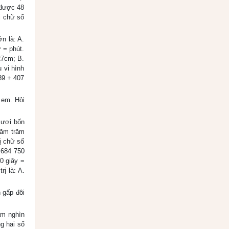
 được 48
i chữ số
n là: A.
ờ = phút.
27cm; B.
 vi hình
89 + 407
a em. Hỏi
mươi bốn
năm trăm
ị chữ số
 684 750
0 giây =
rị là: A.
 gấp đôi
ăm nghìn
g hai số