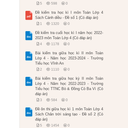
5
598
0
Đề kiểm tra học kì I môn Toán Lớp 4
Sách Cánh diều - Đề số 1 (Có đáp án)
1
1320
0
Đề kiểm tra cuối học kì I năm học 2022-
2023 môn Toán Lớp 4 (Có đáp án)
4
1178
0
Bài kiểm tra giữa học kì II môn Toán
Lớp 4 - Năm học 2023-2024 - Trường
Tiểu học Vĩnh An
2
1110
0
Bài kiểm tra giữa học kỳ II môn Toán
Lớp 4 - Năm học 2022-2023 - Trường
Tiểu học TTNC Bò & Đồng Cỏ Ba Vì (Có
đáp án)
3
584
0
Đề ôn thi giữa học kì 1 môn Toán Lớp 4
Sách Chân trời sáng tạo - Đề số 2 (Có
đáp án)
5
1454
0