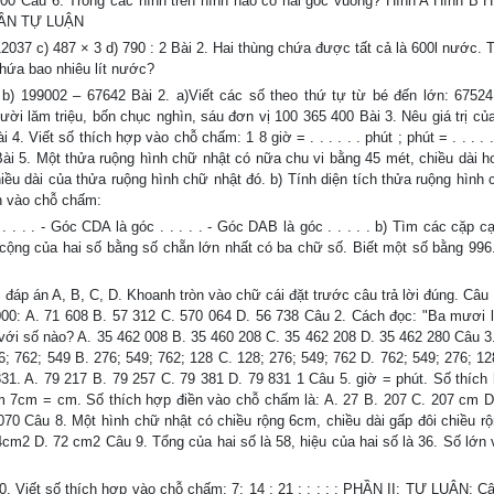
000 Câu 6: Trong các hình trên hình nào có hai góc vuông? Hình A Hình B H
 PHẦN TỰ LUẬN
– 12037 c) 487 × 3 d) 790 : 2 Bài 2. Hai thùng chứa được tất cả là 600l nước.
hứa bao nhiêu lít nước?
 b) 199002 – 67642 Bài 2. a)Viết các số theo thứ tự từ bé đến lớn: 67524
ời lăm triệu, bốn chục nghìn, sáu đơn vị 100 365 400 Bài 3. Nêu giá trị củ
 Viết số thích hợp vào chỗ chấm: 1 8 giờ = . . . . . . phút ; phút = . . . . .
. . kg Bài 5. Một thửa ruộng hình chữ nhật có nữa chu vi bằng 45 mét, chiều dài 
hiều dài của thửa ruộng hình chữ nhật đó. b) Tính diện tích thửa ruộng hình 
ên vào chỗ chấm:
. . . . - Góc CDA là góc . . . . . - Góc DAB là góc . . . . . b) Tìm các cặp 
h cộng của hai số bằng số chẵn lớn nhất có ba chữ số. Biết một số bằng 996
 án A, B, C, D. Khoanh tròn vào chữ cái đặt trước câu trả lời đúng. Câu 
7000: A. 71 608 B. 57 312 C. 570 064 D. 56 738 Câu 2. Cách đọc: "Ba mươi l
 với số nào? A. 35 462 008 B. 35 460 208 C. 35 462 208 D. 35 462 280 Câu 3
6; 762; 549 B. 276; 549; 762; 128 C. 128; 276; 549; 762 D. 762; 549; 276; 12
831. A. 79 217 B. 79 257 C. 79 381 D. 79 831 1 Câu 5. giờ = phút. Số thích
2m 7cm = cm. Số thích hợp điền vào chỗ chấm là: A. 27 B. 207 C. 207 cm 
070 Câu 8. Một hình chữ nhật có chiều rộng 6cm, chiều dài gấp đôi chiều rộ
4cm2 D. 72 cm2 Câu 9. Tổng của hai số là 58, hiệu của hai số là 36. Số lớn 
0. Viết số thích hợp vào chỗ chấm: 7; 14 ; 21 ; ; ; ; ; PHẦN II: TỰ LUẬN: Câ