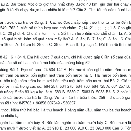
 Câu 2. Bài toán: Một ô tô giờ thứ nhất chạy được 40 km, giờ thứ hai chạy
giờ ô tô đó chạy được bao nhiêu ki-lô-mét? Câu 3. Tìm tất cả các số có ha
 trước câu trả lời đúng. 1. Các số được sắp xếp theo thứ tự từ bé đến lớ
549; 762 2. Viết số thích hợp vào chỗ chấm: 7 ;14 ;21 ; ; ; . ; ; 1 3. Cho gi
út C. 20 phút 4. Cho 2m 7cm = cm. Số thích hợp điền vào chỗ chấm là: A. 
số quả bưởi kém số quả cam mấy lần? A. 6 lần; B. 7 lần; C. 8 lần . 6. Chu
m 16 cm A. 18 cm B. 28 cm C. 38 cm Phần II. Tự luận 1. Đặt tính rồi tính: 5
- 18 42 : 6 + 84 4. Em hái được 7 quả cam, chị hái được gấp 6 lần số cam củ
 cả các số có hai chữ số mà hiệu của chúng bằng 5?
i đúng Bài 1. Đọc số sau: 24 534 142 A. Hai mươi bốn nghìn năm trăm ba 
năm trăm ba mươi bốn nghìn một trăm bốn mươi hai C. Hai mươi bốn triệu 
 bốn triệu năm trăm ba mươi bốn triệu một trăm bốn mươi hai Bài 2. Giá tr
 Số lớn nhất trong các số: 684 257; 684 275; 684 750; 684 725 A. 684 257 B.
ỗ trống: 5 tấn 83 kg = kg là: A. 583 B. 5830 C. 5083 D. 5038 Bài 5. 2 phút 1
hữ cái trước câu trả lời đúng: Với a = 15 thì biểu thức: 256 – 3 x a có giá t
ính rồi tính: 845763 + 96858 607549 - 536857
 thóc. Năm thứ hai bác Hà thu hoạch 1 bằng năm đầu, năm thứ ba thu hoạch
ao nhiêu tạ.
nghìn ba trăm mười bảy B. Bốn lăm nghìn ba trăm mười bảy C. Bốn mươi l
răm mười” được viết là: A. 23 910 B. 23 000 910 C. 23 0910 000 Câu 3. Tổn