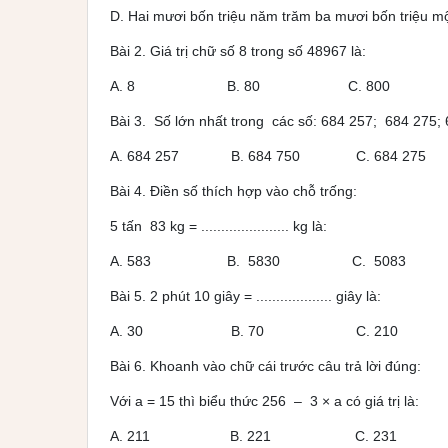
D. Hai mươi bốn triệu năm trăm ba mươi bốn triệu m
Bài 2. Giá trị chữ số 8 trong số 48967 là:
A. 8 B. 80 C. 800 D.
Bài 3. Số lớn nhất trong các số: 684 257; 684 275
A. 684 257 B. 684 750 C. 684 275
Bài 4. Điền số thích hợp vào chỗ trống:
5 tấn 83 kg = ...................... kg là:
A. 583 B. 5830 C. 5083 D
Bài 5. 2 phút 10 giây = ................... giây là:
A. 30 B. 70 C. 210 D
Bài 6. Khoanh vào chữ cái trư­ớc câu trả lời đúng:
Với a = 15 thì biểu thức 256 – 3 × a có giá trị là:
A. 211 B. 221 C. 231 D