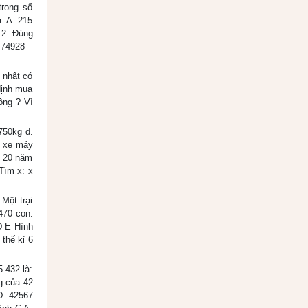
trong số
: A. 215
 2. Đúng
 74928 –
 nhật có
định mua
ông ? Vì
750kg d.
i xe máy
. 20 năm
 Tìm x: x
Một trại
 470 con.
 D E Hình
thế kỉ 6
 432 là:
ng của 42
D. 42567