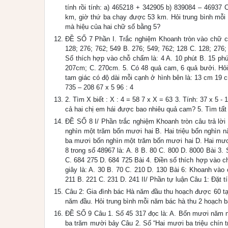
tính rồi tính: a) 465218 + 342905 b) 839084 – 46937
km, giờ thứ ba chạy được 53 km. Hỏi trung bình mỗi 
mà hiệu của hai chữ số bằng 5?
ĐỀ SỐ 7 Phần I. Trắc nghiệm Khoanh tròn vào chữ cái
128; 276; 762; 549 B. 276; 549; 762; 128 C. 128; 276; 
Số thích hợp vào chỗ chấm là: 4 A. 10 phút B. 15 ph
207cm; C. 270cm. 5. Có 48 quả cam, 6 quả bưởi. Hỏi 
tam giác có độ dài mỗi cạnh ở hình bên là: 13 cm 19 c
735 – 208 67 x 5 96 : 4
2. Tìm X biết : X : 4 = 58 7 x X = 63 3. Tính: 37 x 5 
cả hai chị em hái được bao nhiêu quả cam? 5. Tìm tất
ĐỀ SỐ 8 I/ Phần trắc nghiệm Khoanh tròn câu trả lờ
nghìn một trăm bốn mươi hai B. Hai triệu bốn nghìn 
ba mươi bốn nghìn một trăm bốn mươi hai D. Hai mươi
8 trong số 48967 là: A. 8 B. 80 C. 800 D. 8000 Bài 3.
C. 684 275 D. 684 725 Bài 4. Điền số thích hợp vào ch
giây là: A. 30 B. 70 C. 210 D. 130 Bài 6: Khoanh vào c
211 B. 221 C. 231 D. 241 II/ Phần tự luận Câu 1: Đặt t
Câu 2: Gia đình bác Hà năm đầu thu hoạch được 60 tạ
năm đầu. Hỏi trung bình mỗi năm bác hà thu 2 hoạch b
ĐỀ SỐ 9 Câu 1. Số 45 317 đọc là: A. Bốn mươi năm 
ba trăm mười bảy Câu 2. Số “Hai mươi ba triệu chín t