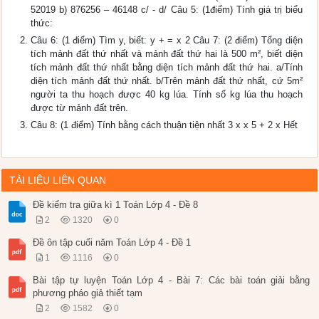
52019 b) 876256 – 46148 c/ - d/ Câu 5: (1điểm) Tính giá trị biểu
thức:
Câu 6: (1 điểm) Tìm y, biết: y + = x 2 Câu 7: (2 điểm) Tổng diện
tích mảnh đất thứ nhất và mảnh đất thứ hai là 500 m², biết diện
tích mảnh đất thứ nhất bằng diện tích mảnh đất thứ hai. a/Tính
diện tích mảnh đất thứ nhất. b/Trên mảnh đất thứ nhất, cứ 5m²
người ta thu hoạch được 40 kg lúa. Tính số kg lúa thu hoạch
được từ mảnh đất trên.
Câu 8: (1 điểm) Tính bằng cách thuận tiện nhất 3 x x 5 + 2 x Hết
TÀI LIỆU LIÊN QUAN
Đề kiểm tra giữa kì 1 Toán Lớp 4 - Đề 8
2
1320
0
Đề ôn tập cuối năm Toán Lớp 4 - Đề 1
1
1116
0
Bài tập tự luyện Toán Lớp 4 - Bài 7: Các bài toán giải bằng
phương pháo giả thiết tạm
2
1582
0