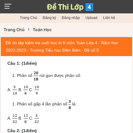
Trang Chủ
Đăng ký
Đăng nhập
Upload
Liên hệ
›
Trang Chủ
Toán Học
Đề ôn tập kiểm tra cuối học kì II môn Toán Lớp 4 - Năm học
2022-2023 - Trường Tiểu học Điện Biên - Đề số 5
Câu 1: (1điểm)
Phân số
rút gọn được phân số:
A.
B.
C.
Phân số gấp 4 lần phân số
là:
A.
B.
C.
Câu 2: (1điểm)