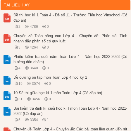
TÀI LIỆU HAY
Đề thi học kì 1 Toán 4 - Đề số 11 - Trường Tiểu học Vinschool (Có
đáp án)
2
4786
0
Chuyên đề Toán nâng cao Lớp 4 - Chuyên đề: Phân số. Tính
nhanh dãy phân số có quy luật
3
4264
0
Phiếu kiểm tra cuối năm Toán Lớp 4 - Năm học 2022-2023 (Có
hướng dẫn chấm)
4
3640
0
Đề cương ôn tập môn Toán Lớp 4 học kỳ 1
19
3574
0
10 Đề thi giữa học kì 1 môn Toán Lớp 4 (Có đáp án)
31
3456
0
Bài kiểm tra định kì cuối học kì I môn Toán Lớp 4 - Năm học 2021-
2022 (Có đáp án)
5
3354
1
Chuyên đề Toán Lớp 4 - Chuyên đề: Các bài toán liên quan đến rút