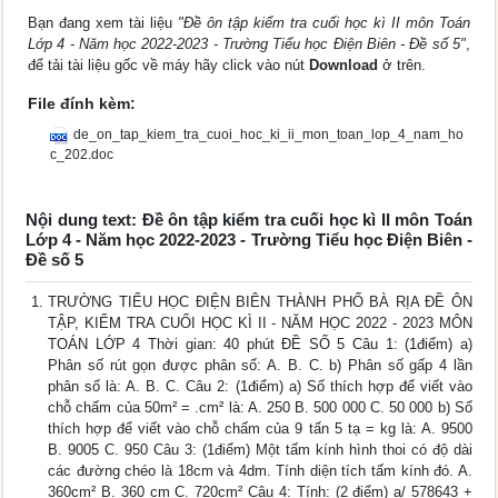
Bạn đang xem tài liệu
"Đề ôn tập kiểm tra cuối học kì II môn Toán
Lớp 4 - Năm học 2022-2023 - Trường Tiểu học Điện Biên - Đề số 5"
,
để tải tài liệu gốc về máy hãy click vào nút
Download
ở trên.
File đính kèm:
de_on_tap_kiem_tra_cuoi_hoc_ki_ii_mon_toan_lop_4_nam_ho
c_202.doc
Nội dung text: Đề ôn tập kiểm tra cuối học kì II môn Toán
Lớp 4 - Năm học 2022-2023 - Trường Tiểu học Điện Biên -
Đề số 5
TRƯỜNG TIỂU HỌC ĐIỆN BIÊN THÀNH PHỐ BÀ RỊA ĐỀ ÔN
TẬP, KIỂM TRA CUỐI HỌC KÌ II - NĂM HỌC 2022 - 2023 MÔN
TOÁN LỚP 4 Thời gian: 40 phút ĐỀ SỐ 5 Câu 1: (1điểm) a)
Phân số rút gọn được phân số: A. B. C. b) Phân số gấp 4 lần
phân số là: A. B. C. Câu 2: (1điểm) a) Số thích hợp để viết vào
chỗ chấm của 50m² = .cm² là: A. 250 B. 500 000 C. 50 000 b) Số
thích hợp để viết vào chỗ chấm của 9 tấn 5 tạ = kg là: A. 9500
B. 9005 C. 950 Câu 3: (1điểm) Một tấm kính hình thoi có độ dài
các đường chéo là 18cm và 4dm. Tính diện tích tấm kính đó. A.
360cm² B. 360 cm C. 720cm² Câu 4: Tính: (2 điểm) a/ 578643 +