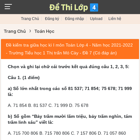
Trang Chủ
Đăng ký
Đăng nhập
Upload
Liên hệ
›
Trang Chủ
Toán Học
Đề kiểm tra giữa học kì I môn Toán Lớp 4 - Năm học 2021-2022
- Trường Tiểu học 1 Thị trấn Mỏ Cày - Đề 7 (Có đáp án)
Chọn và ghi lại chữ cái trước kết quả đúng câu 1, 2, 3, 5:
Câu 1. (1 điểm)
a) Số lớn nhất trong các số 81 537; 71 854; 75 678; 71 999
là:
A. 71 854 B. 81 537 C. 71 999 D. 75 678
b) Số gồm “Bảy trăm mười lăm triệu, bảy trăm nghìn, tám
trăm linh sáu” viết là:
A. 715 700 806 B. 715 780 806 C. 7 157 806 D. 71 057 860