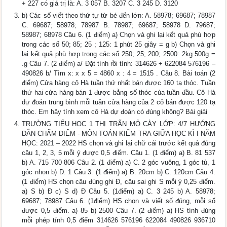
+ 227 có giá trị là: A. 3 057 B. 3207 C. 3 245 D. 3120
b) Các số viết theo thứ tự từ bé đến lớn: A. 58978; 69687; 78987
C. 69687; 58978; 78987 B. 78987; 69687; 58978 D. 79687;
58987; 68978 Câu 6. (1 điểm) a) Chọn và ghi lại kết quả phù hợp
trong các số 50; 85; 25 ; 125: 1 phút 25 giây = g b) Chọn và ghi
lại kết quả phù hợp trong các số 250; 25; 200; 2500: 2kg 500g =
.g Câu 7. (2 điểm) a/ Đặt tính rồi tính: 314626 + 622084 576196 –
490826 b/ Tìm x: x x 5 = 4860 x : 4 = 1515 . Câu 8. Bài toán (2
điểm) Cửa hàng cô Hà tuần thứ nhất bán được 160 tạ thóc. Tuần
thứ hai cửa hàng bán 1 được bằng số thóc của tuần đầu. Cô Hà
dự đoán trung bình mỗi tuần cửa hàng của 2 cô bán được 120 tạ
thóc. Em hãy tính xem cô Hà dự đoán có đúng không? Bài giải
TRƯỜNG TIỂU HỌC 1 THỊ TRẤN MỎ CÀY LỚP: 4/7 HƯỚNG
DẪN CHẤM ĐIỂM - MÔN TOÁN KIỂM TRA GIỮA HỌC KÌ I NĂM
HỌC: 2021 – 2022 HS chọn và ghi lại chữ cái trước kết quả đúng
câu 1, 2, 3, 5 mỗi ý được 0,5 điểm. Câu 1. (1 điểm) a) B. 81 537
b) A. 715 700 806 Câu 2. (1 điểm) a) C. 2 góc vuông, 1 góc tù, 1
góc nhọn b) D. 1 Câu 3. (1 điểm) a) B. 20cm b) C. 120cm Câu 4.
(1 điểm) HS chọn câu đúng ghi Đ, câu sai ghi S mỗi ý 0,25 điểm.
a) S b) Đ c) S d) Đ Câu 5. (1điểm) a) C. 3 245 b) A. 58978;
69687; 78987 Câu 6. (1điểm) HS chọn và viết số đúng, mỗi số
được 0,5 điểm. a) 85 b) 2500 Câu 7. (2 điểm) a) HS tính đúng
mỗi phép tính 0,5 điểm 314626 576196 622084 490826 936710