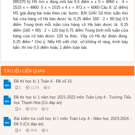
085370 b) HS tìm x đúng mỗi bài 0,5 điểm x x 5 = 4860 x : 4 =
1515 x = 4860: 5 x = 1515 x 4 x = 972 x = 6060 Câu 8. (2 điểm)
HS giải đúng bài toán theo các bước: BÀI GIẢI Số thóc tuần thứ
hai cửa hàng cô Hà bán được là: 0,25 điểm 160 : 2 = 80 (tạ) 0,5
điểm Trung bình mỗi tuần cửa hàng cô Hà bán được là: 0,25
điểm (160 + 80) : 2 = 120 (tạ) 0,75 điểm Trung bình mỗi tuần cửa
hàng của cô bán được 120 tạ thóc. Vậy cô Hà dự đoán đúng.
0,25 điểm * Chú ý: Nếu HS viết chữ, số không rõ ràng, trình bày
bẩn, thì trừ 0,5 điểm hoặc 1 điểm toàn bài.
TÀI LIỆU LIÊN QUAN
Đề thi học kì 1 Toán 4 - Đề số 15
1
1174
0
Đề thi học kì 1 năm học 2021-2022 môn Toán Lớp 4 - Trường Tiểu
học Thạnh Hòa (Có đáp án)
4
876
0
Bài kiểm tra cuối học kì I môn Toán Lớp 4 - Năm học 2023-2024 -
Đề 5 (Có đáp án)
4
976
0