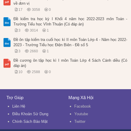
về đơn vị
17
3058
0
Đề kiểm tra học kỳ I Khối 4 năm học 2022-2023 môn Toán -
Trường Tiểu học Vĩnh Thuận (Có đáp án)
3
3014
1
Đề ôn tập kiểm tra cuối học kì II môn Toán Lớp 4 - Năm học 2022-
2023 - Trường Tiểu học Điện Biên - Đề số 5
3
2660
1
Đề cương ôn tập học kì I môn Toán Lớp 4 Sách Cánh diều (Có
đáp án)
10
2588
0
Trợ Giúp
Mạng Xã Hội
Liên Hệ
Facebook
Điều Khoản Sử Dụng
Youtube
Chính Sách Bảo Mật
Twitter