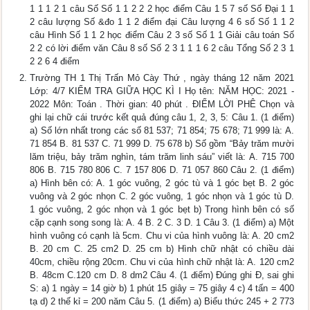
1 1 1 2 1 câu Số Số 1 1 2 2 2 học điểm Câu 1 5 7 số Số Đại 1 1
2 câu lượng Số &đo 1 1 2 điểm đại Câu lượng 4 6 số Số 1 1 2
câu Hình Số 1 1 2 học điểm Câu 2 3 số Số 1 1 Giải câu toán Số
2 2 có lời điểm văn Câu 8 số Số 2 3 1 1 1 6 2 câu Tổng Số 2 3 1
2 2 6 4 điểm
Trường TH 1 Thị Trấn Mỏ Cày Thứ , ngày tháng 12 năm 2021
Lớp: 4/7 KIỂM TRA GIỮA HỌC KÌ I Họ tên: NĂM HỌC: 2021 -
2022 Môn: Toán . Thời gian: 40 phút . ĐIỂM LỜI PHÊ Chọn và
ghi lại chữ cái trước kết quả đúng câu 1, 2, 3, 5: Câu 1. (1 điểm)
a) Số lớn nhất trong các số 81 537; 71 854; 75 678; 71 999 là: A.
71 854 B. 81 537 C. 71 999 D. 75 678 b) Số gồm “Bảy trăm mười
lăm triệu, bảy trăm nghìn, tám trăm linh sáu” viết là: A. 715 700
806 B. 715 780 806 C. 7 157 806 D. 71 057 860 Câu 2. (1 điểm)
a) Hình bên có: A. 1 góc vuông, 2 góc tù và 1 góc bẹt B. 2 góc
vuông và 2 góc nhọn C. 2 góc vuông, 1 góc nhọn và 1 góc tù D.
1 góc vuông, 2 góc nhọn và 1 góc bẹt b) Trong hình bên có số
cặp cạnh song song là: A. 4 B. 2 C. 3 D. 1 Câu 3. (1 điểm) a) Một
hình vuông có cạnh là 5cm. Chu vi của hình vuông là: A. 20 cm2
B. 20 cm C. 25 cm2 D. 25 cm b) Hình chữ nhật có chiều dài
40cm, chiều rộng 20cm. Chu vi của hình chữ nhật là: A. 120 cm2
B. 48cm C.120 cm D. 8 dm2 Câu 4. (1 điểm) Đúng ghi Đ, sai ghi
S: a) 1 ngày = 14 giờ b) 1 phút 15 giây = 75 giây 4 c) 4 tấn = 400
tạ d) 2 thế kỉ = 200 năm Câu 5. (1 điểm) a) Biểu thức 245 + 2 773