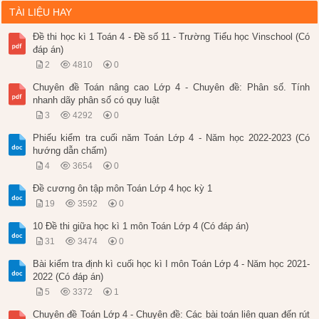
TÀI LIỆU HAY
Đề thi học kì 1 Toán 4 - Đề số 11 - Trường Tiểu học Vinschool (Có
đáp án)
2
4810
0
Chuyên đề Toán nâng cao Lớp 4 - Chuyên đề: Phân số. Tính
nhanh dãy phân số có quy luật
3
4292
0
Phiếu kiểm tra cuối năm Toán Lớp 4 - Năm học 2022-2023 (Có
hướng dẫn chấm)
4
3654
0
Đề cương ôn tập môn Toán Lớp 4 học kỳ 1
19
3592
0
10 Đề thi giữa học kì 1 môn Toán Lớp 4 (Có đáp án)
31
3474
0
Bài kiểm tra định kì cuối học kì I môn Toán Lớp 4 - Năm học 2021-
2022 (Có đáp án)
5
3372
1
Chuyên đề Toán Lớp 4 - Chuyên đề: Các bài toán liên quan đến rút