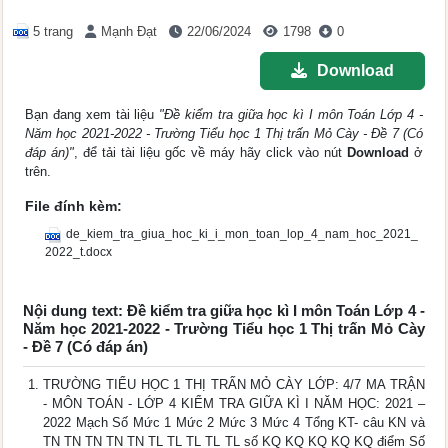
5 trang
Mạnh Đạt
22/06/2024
1798
0
Download
Bạn đang xem tài liệu
"Đề kiểm tra giữa học kì I môn Toán Lớp 4 -
Năm học 2021-2022 - Trường Tiểu học 1 Thị trấn Mỏ Cày - Đề 7 (Có
đáp án)"
, để tải tài liệu gốc về máy hãy click vào nút
Download
ở
trên.
File đính kèm:
de_kiem_tra_giua_hoc_ki_i_mon_toan_lop_4_nam_hoc_2021_
2022_t.docx
Nội dung text: Đề kiểm tra giữa học kì I môn Toán Lớp 4 -
Năm học 2021-2022 - Trường Tiểu học 1 Thị trấn Mỏ Cày
- Đề 7 (Có đáp án)
TRƯỜNG TIỂU HỌC 1 THỊ TRẤN MỎ CÀY LỚP: 4/7 MA TRẬN
- MÔN TOÁN - LỚP 4 KIỂM TRA GIỮA KÌ I NĂM HỌC: 2021 –
2022 Mạch Số Mức 1 Mức 2 Mức 3 Mức 4 Tổng KT- câu KN và
TN TN TN TN TN TL TL TL TL TL số KQ KQ KQ KQ KQ điểm Số